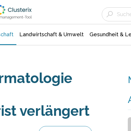
Landwirtschaft & Umwelt
Gesundheit &
Agrar- Forstwissenschaften
Unternehmensmeldungen
Biowissenschafte
Ökologie Umwelt- Naturschutz
ktmanagement-Tool
chaft
Landwirtschaft & Umwelt
Gesundheit & L
rmatologie
ist verlängert