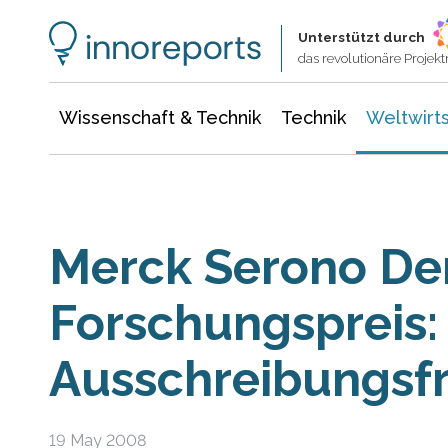
Wissenschaft & Technik
Informationstechnologie
Energie & Elektrotechnik
Unterstützt durch
das revolutionäre Proje
Wissenschaft & Technik
Technik
Weltwirts
Merck Serono De
Forschungspreis:
Ausschreibungsfr
19 May 2008