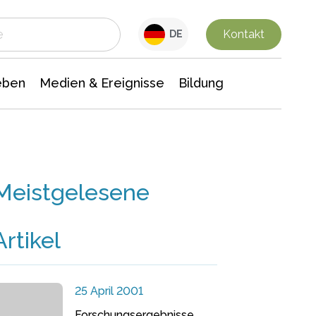
 Leben
Medien & Ereignisse
Interdisziplinäre Forschung
Veranstaltungsnachrichten
n Chemie
Gesellschaftswissenschaften
Kontakt
DE
eben
Medien & Ereignisse
Bildung
Meistgelesene
Artikel
25 April 2001
Forschungsergebnisse