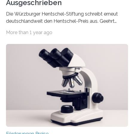
Ausgeschrieben
Die Würzburger Hentschel-Stiftung schreibt erneut
deutschlandweit den Hentschel-Preis aus. Geehrt
werden soll eine herausragende Doktorarbeit oder eine
More than 1 year ago
hochrangige wissenschaftliche Publikation zum Thema
Schlaganfall. Die Hentschel-Stiftung „Kampf dem
Schlaganfall“ mit Sitz in Würzburg fördert die
Schlaganfallforschung, um die Behandlung der
Betroffenen zu verbessern. Dazu schreibt sie auch in
diesem Jahr wieder deutschlandweit den Hentschel-
Preis aus. Er richtet sich gezielt an jüngere
Forscherinnen und Forscher unter 40 Jahren. Geehrt
werden soll eine herausragende Doktorarbeit oder eine
hochrangige wissenschaftliche Publikation zum Thema
Schlaganfall….
Förderungen Preise