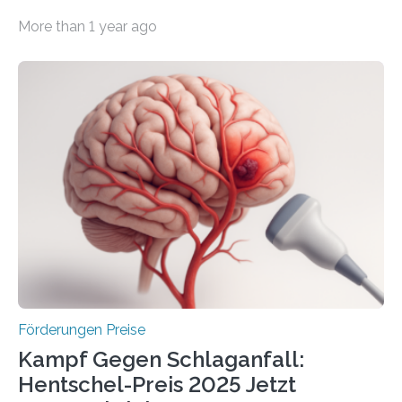
Wirtschaft und Energie eine gute Nachricht:
More than 1 year ago
Überplanmäßige Verpflichtungsermächtigungen in
Höhe von bis zu 272 Millionen Euro wurden in dieser
Woche vom Haushaltsausschuss freigegeben – unter
anderem zur Unterstützung der
Industrieforschungsprogramme Industrielle
Gemeinschaftsforschung (IGF), Zentrales
Innovationsprogramm Mittelstand (ZIM) und
Innovationskompetenz INNO-KOM. Auf dem
Innovationstag Mittelstand 2025 am 5. Juni 2025 in
Berlin überbrachte das Bundesministerium für
Wirtschaft und Energie eine gute Nachricht:
Überplanmäßige Verpflichtungsermächtigungen in
Höhe…
Förderungen Preise
Kampf Gegen Schlaganfall:
Hentschel-Preis 2025 Jetzt