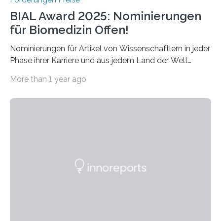
BIAL Award 2025: Nominierungen
für Biomedizin Offen!
Nominierungen für Artikel von Wissenschaftlern in jeder
Phase ihrer Karriere und aus jedem Land der Welt
willkommen sind Dieser internationale Preis wurde ins
More than 1 year ago
Leben gerufen, um die bemerkenswertesten
wissenschaftlichen Entdeckungen im biomedizinischen
Bereich auszuzeichnen. Er hat sich einen wachsenden
Ruf als Vorstufe zum Nobelpreis erarbeitet, da er in
einer früheren Ausgabe zwei Autoren auszeichnete, die
später mit dem Nobelpreis für Medizin geehrt wurden.
Die vierte Ausgabe des internationalen Preises der BIAL
Foundation, des BIAL Award in Biomedicine ist in
vollem…