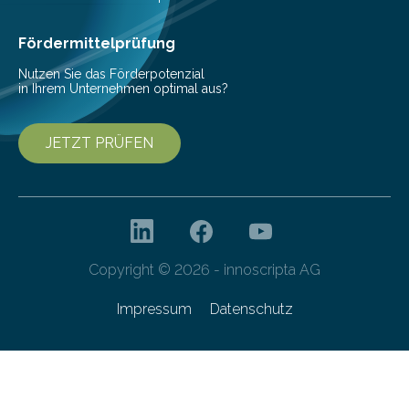
den Studierenden der Lebensmitteltechnologie
Franziska Diebel, Pauline Hoffmann und Yusuf Toprak
Fördermittelprüfung
entwickelt. Mit nur…
Nutzen Sie das Förderpotenzial
in Ihrem Unternehmen optimal aus?
JETZT PRÜFEN
Copyright © 2026 - innoscripta AG
Impressum
Datenschutz