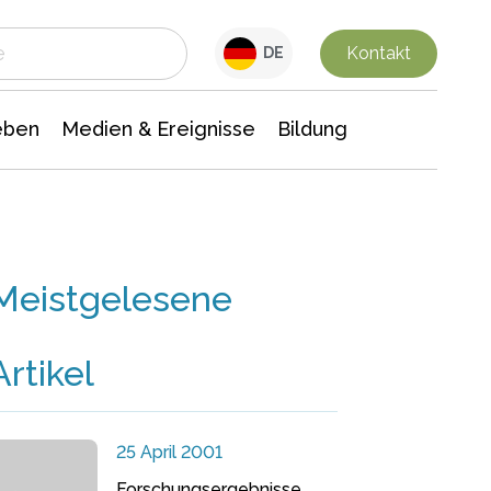
 Leben
Medien & Ereignisse
Interdisziplinäre Forschung
Veranstaltungsnachrichten
n Chemie
Gesellschaftswissenschaften
Kontakt
DE
eben
Medien & Ereignisse
Bildung
Meistgelesene
Artikel
25 April 2001
Forschungsergebnisse