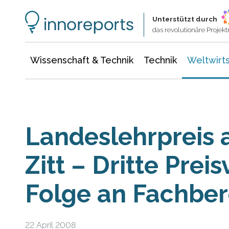
Wissenschaft & Technik
Informationstechnologie
Energie & Elektrotechnik
Unterstützt durch
das revolutionäre Proje
Wissenschaft & Technik
Technik
Weltwirts
Landeslehrpreis 
Zitt – Dritte Prei
Folge an Fachber
22 April 2008