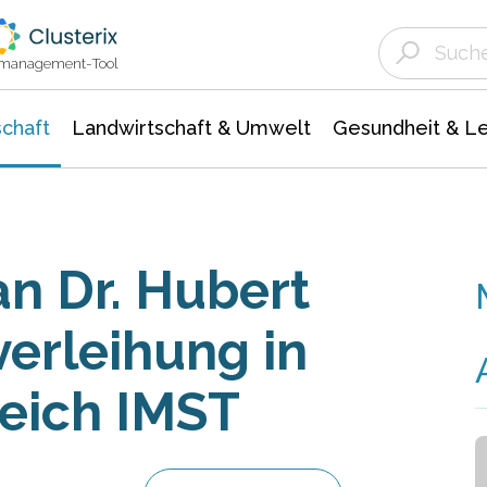
Landwirtschaft & Umwelt
Gesundheit &
Agrar- Forstwissenschaften
Unternehmensmeldungen
Biowissenschafte
Ökologie Umwelt- Naturschutz
ktmanagement-Tool
chaft
Landwirtschaft & Umwelt
Gesundheit & L
an Dr. Hubert
sverleihung in
eich IMST