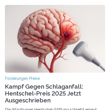
Höhe von bis zu 272 Millionen Euro wurden in dieser
Woche vom Haushaltsausschuss freigegeben – unter
anderem zur Unterstützung der
Industrieforschungsprogramme Industrielle
Gemeinschaftsforschung (IGF), Zentrales
Innovationsprogramm Mittelstand (ZIM) und
Innovationskompetenz INNO-KOM. Auf dem
Innovationstag Mittelstand 2025 am 5. Juni 2025 in
Berlin überbrachte das Bundesministerium für
Wirtschaft und Energie eine gute Nachricht:
Überplanmäßige Verpflichtungsermächtigungen in
Höhe…
Förderungen Preise
Kampf Gegen Schlaganfall:
Hentschel-Preis 2025 Jetzt
Ausgeschrieben
Die Würzburger Hentschel-Stiftung schreibt erneut