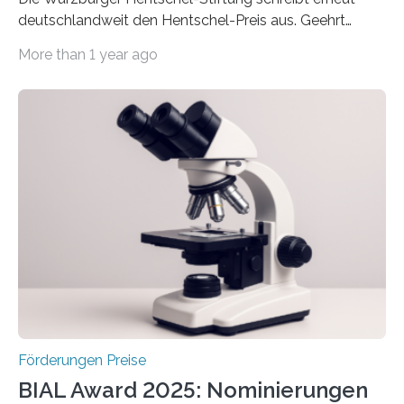
deutschlandweit den Hentschel-Preis aus. Geehrt
werden soll eine herausragende Doktorarbeit oder eine
More than 1 year ago
hochrangige wissenschaftliche Publikation zum Thema
Schlaganfall. Die Hentschel-Stiftung „Kampf dem
Schlaganfall“ mit Sitz in Würzburg fördert die
Schlaganfallforschung, um die Behandlung der
Betroffenen zu verbessern. Dazu schreibt sie auch in
diesem Jahr wieder deutschlandweit den Hentschel-
Preis aus. Er richtet sich gezielt an jüngere
Forscherinnen und Forscher unter 40 Jahren. Geehrt
werden soll eine herausragende Doktorarbeit oder eine
hochrangige wissenschaftliche Publikation zum Thema
Schlaganfall….
Förderungen Preise
BIAL Award 2025: Nominierungen