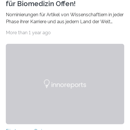
für Biomedizin Offen!
Nominierungen für Artikel von Wissenschaftlern in jeder
Phase ihrer Karriere und aus jedem Land der Welt
willkommen sind Dieser internationale Preis wurde ins
More than 1 year ago
Leben gerufen, um die bemerkenswertesten
wissenschaftlichen Entdeckungen im biomedizinischen
Bereich auszuzeichnen. Er hat sich einen wachsenden
Ruf als Vorstufe zum Nobelpreis erarbeitet, da er in
einer früheren Ausgabe zwei Autoren auszeichnete, die
später mit dem Nobelpreis für Medizin geehrt wurden.
Die vierte Ausgabe des internationalen Preises der BIAL
Foundation, des BIAL Award in Biomedicine ist in
vollem…