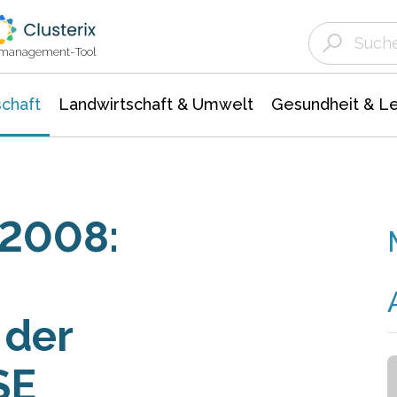
Landwirtschaft & Umwelt
Gesundheit &
Agrar- Forstwissenschaften
Unternehmensmeldungen
Biowissenschafte
Ökologie Umwelt- Naturschutz
ktmanagement-Tool
chaft
Landwirtschaft & Umwelt
Gesundheit & L
2008:
 der
SE