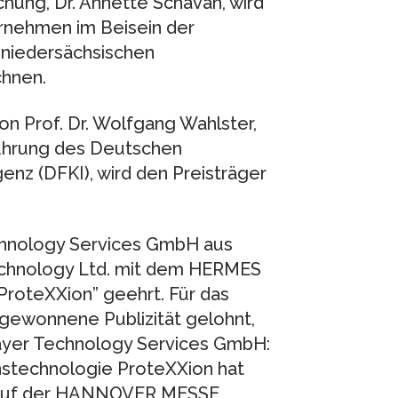
chung, Dr. Annette Schavan, wird
rnehmen im Beisein der
 niedersächsischen
chnen.
on Prof. Dr. Wolfgang Wahlster,
führung des Deutschen
enz (DFKI), wird den Preisträger
chnology Services GmbH aus
chnology Ltd. mit dem HERMES
roteXXion” geehrt. Für das
 gewonnene Publizität gelohnt,
ayer Technology Services GmbH:
nstechnologie ProteXXion hat
kt auf der HANNOVER MESSE