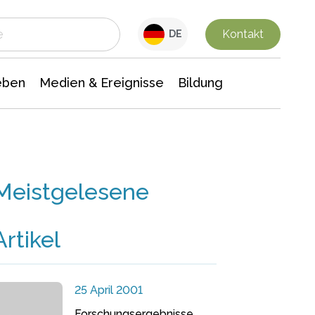
 Leben
Medien & Ereignisse
Interdisziplinäre Forschung
Veranstaltungsnachrichten
n Chemie
Gesellschaftswissenschaften
Kontakt
DE
eben
Medien & Ereignisse
Bildung
Meistgelesene
Artikel
25 April 2001
Forschungsergebnisse