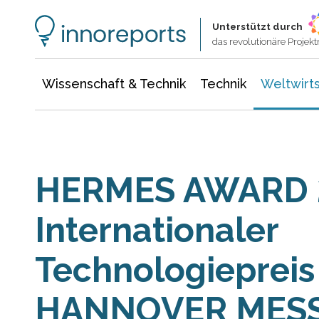
Wissenschaft & Technik
Informationstechnologie
Energie & Elektrotechnik
Unterstützt durch
das revolutionäre Proje
Wissenschaft & Technik
Technik
Weltwirts
HERMES AWARD 
Internationaler
Technologiepreis
HANNOVER MES