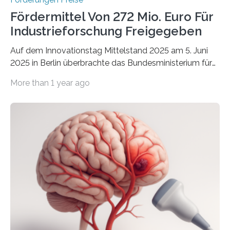
Fördermittel Von 272 Mio. Euro Für
Industrieforschung Freigegeben
Auf dem Innovationstag Mittelstand 2025 am 5. Juni
2025 in Berlin überbrachte das Bundesministerium für
Wirtschaft und Energie eine gute Nachricht:
More than 1 year ago
Überplanmäßige Verpflichtungsermächtigungen in
Höhe von bis zu 272 Millionen Euro wurden in dieser
Woche vom Haushaltsausschuss freigegeben – unter
anderem zur Unterstützung der
Industrieforschungsprogramme Industrielle
Gemeinschaftsforschung (IGF), Zentrales
Innovationsprogramm Mittelstand (ZIM) und
Innovationskompetenz INNO-KOM. Auf dem
Innovationstag Mittelstand 2025 am 5. Juni 2025 in
Berlin überbrachte das Bundesministerium für
Wirtschaft und Energie eine gute Nachricht:
Überplanmäßige Verpflichtungsermächtigungen in