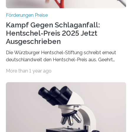
Höhe…
Förderungen Preise
Kampf Gegen Schlaganfall:
Hentschel-Preis 2025 Jetzt
Ausgeschrieben
Die Würzburger Hentschel-Stiftung schreibt erneut
deutschlandweit den Hentschel-Preis aus. Geehrt
werden soll eine herausragende Doktorarbeit oder eine
More than 1 year ago
hochrangige wissenschaftliche Publikation zum Thema
Schlaganfall. Die Hentschel-Stiftung „Kampf dem
Schlaganfall“ mit Sitz in Würzburg fördert die
Schlaganfallforschung, um die Behandlung der
Betroffenen zu verbessern. Dazu schreibt sie auch in
diesem Jahr wieder deutschlandweit den Hentschel-
Preis aus. Er richtet sich gezielt an jüngere
Forscherinnen und Forscher unter 40 Jahren. Geehrt
werden soll eine herausragende Doktorarbeit oder eine