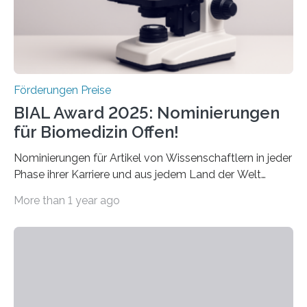
hochrangige wissenschaftliche Publikation zum Thema
Schlaganfall….
Förderungen Preise
BIAL Award 2025: Nominierungen
für Biomedizin Offen!
Nominierungen für Artikel von Wissenschaftlern in jeder
Phase ihrer Karriere und aus jedem Land der Welt
willkommen sind Dieser internationale Preis wurde ins
More than 1 year ago
Leben gerufen, um die bemerkenswertesten
wissenschaftlichen Entdeckungen im biomedizinischen
Bereich auszuzeichnen. Er hat sich einen wachsenden
Ruf als Vorstufe zum Nobelpreis erarbeitet, da er in
einer früheren Ausgabe zwei Autoren auszeichnete, die
später mit dem Nobelpreis für Medizin geehrt wurden.
Die vierte Ausgabe des internationalen Preises der BIAL