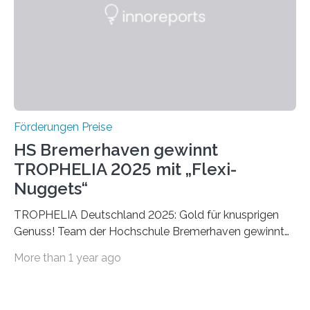
Foundation, des BIAL Award in Biomedicine ist in
vollem…
Förderungen Preise
HS Bremerhaven gewinnt
TROPHELIA 2025 mit „Flexi-
Nuggets“
TROPHELIA Deutschland 2025: Gold für knusprigen
Genuss! Team der Hochschule Bremerhaven gewinnt
mit “Flexi-Nuggets” und vertritt Deutschland bei
More than 1 year ago
ECOTROPHELIAMit der Produktidee “Flexi-Nuggets”
gewinnt das Studierenden-Team der Hochschule
Bremerhaven den diesjährigen TROPHELIA-