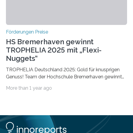
Förderungen Preise
HS Bremerhaven gewinnt
TROPHELIA 2025 mit „Flexi-
Nuggets“
TROPHELIA Deutschland 2025: Gold für knusprigen
Genuss! Team der Hochschule Bremerhaven gewinnt
mit “Flexi-Nuggets” und vertritt Deutschland bei
More than 1 year ago
ECOTROPHELIAMit der Produktidee “Flexi-Nuggets”
gewinnt das Studierenden-Team der Hochschule
Bremerhaven den diesjährigen TROPHELIA-
Wettbewerb. Der Ideenwettbewerb richtet sich an
Studierende der Lebensmittelwissenschaften und
wurde zum 16. Mal durch den Forschungskreis der