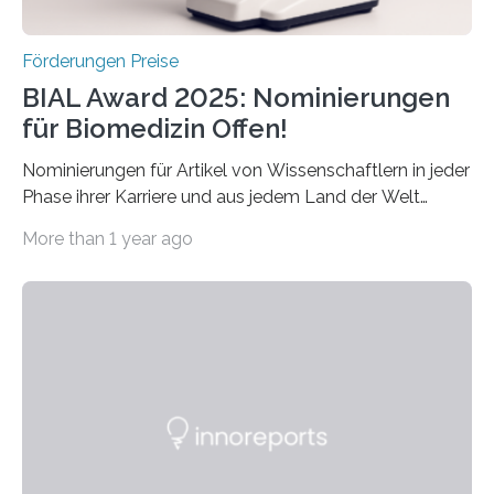
Förderungen Preise
BIAL Award 2025: Nominierungen
für Biomedizin Offen!
Nominierungen für Artikel von Wissenschaftlern in jeder
Phase ihrer Karriere und aus jedem Land der Welt
willkommen sind Dieser internationale Preis wurde ins
More than 1 year ago
Leben gerufen, um die bemerkenswertesten
wissenschaftlichen Entdeckungen im biomedizinischen
Bereich auszuzeichnen. Er hat sich einen wachsenden
Ruf als Vorstufe zum Nobelpreis erarbeitet, da er in
einer früheren Ausgabe zwei Autoren auszeichnete, die
später mit dem Nobelpreis für Medizin geehrt wurden.
Die vierte Ausgabe des internationalen Preises der BIAL
Foundation, des BIAL Award in Biomedicine ist in
vollem…