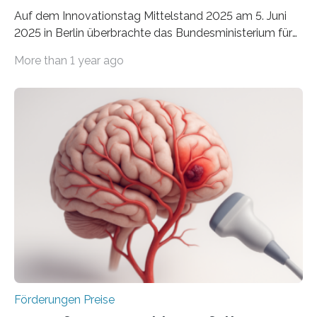
Auf dem Innovationstag Mittelstand 2025 am 5. Juni
2025 in Berlin überbrachte das Bundesministerium für
Wirtschaft und Energie eine gute Nachricht:
More than 1 year ago
Überplanmäßige Verpflichtungsermächtigungen in
Höhe von bis zu 272 Millionen Euro wurden in dieser
Woche vom Haushaltsausschuss freigegeben – unter
anderem zur Unterstützung der
Industrieforschungsprogramme Industrielle
Gemeinschaftsforschung (IGF), Zentrales
Innovationsprogramm Mittelstand (ZIM) und
Innovationskompetenz INNO-KOM. Auf dem
Innovationstag Mittelstand 2025 am 5. Juni 2025 in
Berlin überbrachte das Bundesministerium für
Wirtschaft und Energie eine gute Nachricht:
Überplanmäßige Verpflichtungsermächtigungen in
Höhe…
Förderungen Preise