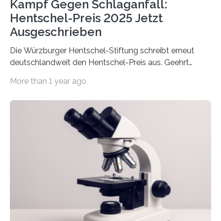
Kampf Gegen Schlaganfall:
Hentschel-Preis 2025 Jetzt
Ausgeschrieben
Die Würzburger Hentschel-Stiftung schreibt erneut
deutschlandweit den Hentschel-Preis aus. Geehrt
werden soll eine herausragende Doktorarbeit oder eine
More than 1 year ago
hochrangige wissenschaftliche Publikation zum Thema
Schlaganfall. Die Hentschel-Stiftung „Kampf dem
Schlaganfall“ mit Sitz in Würzburg fördert die
Schlaganfallforschung, um die Behandlung der
Betroffenen zu verbessern. Dazu schreibt sie auch in
diesem Jahr wieder deutschlandweit den Hentschel-
Preis aus. Er richtet sich gezielt an jüngere
Forscherinnen und Forscher unter 40 Jahren. Geehrt
werden soll eine herausragende Doktorarbeit oder eine
hochrangige wissenschaftliche Publikation zum Thema
Schlaganfall….