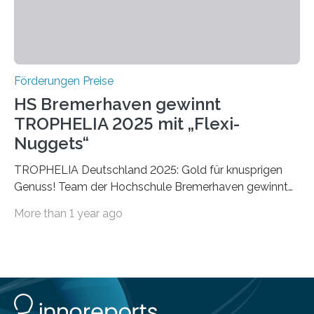
Förderungen Preise
HS Bremerhaven gewinnt
TROPHELIA 2025 mit „Flexi-
Nuggets“
TROPHELIA Deutschland 2025: Gold für knusprigen
Genuss! Team der Hochschule Bremerhaven gewinnt
mit “Flexi-Nuggets” und vertritt Deutschland bei
More than 1 year ago
ECOTROPHELIAMit der Produktidee “Flexi-Nuggets”
gewinnt das Studierenden-Team der Hochschule
Bremerhaven den diesjährigen TROPHELIA-
Wettbewerb. Der Ideenwettbewerb richtet sich an
Studierende der Lebensmittelwissenschaften und
wurde zum 16. Mal durch den Forschungskreis der