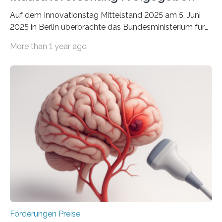
Auf dem Innovationstag Mittelstand 2025 am 5. Juni
2025 in Berlin überbrachte das Bundesministerium für
Wirtschaft und Energie eine gute Nachricht:
More than 1 year ago
Überplanmäßige Verpflichtungsermächtigungen in
Höhe von bis zu 272 Millionen Euro wurden in dieser
Woche vom Haushaltsausschuss freigegeben – unter
anderem zur Unterstützung der
Industrieforschungsprogramme Industrielle
Gemeinschaftsforschung (IGF), Zentrales
Innovationsprogramm Mittelstand (ZIM) und
Innovationskompetenz INNO-KOM. Auf dem
Innovationstag Mittelstand 2025 am 5. Juni 2025 in
Berlin überbrachte das Bundesministerium für
Wirtschaft und Energie eine gute Nachricht:
Überplanmäßige Verpflichtungsermächtigungen in
Höhe…
Förderungen Preise