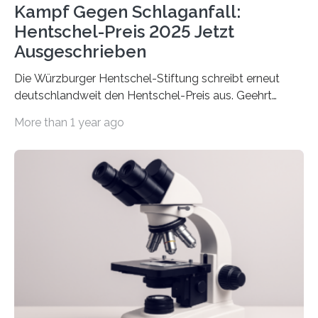
Kampf Gegen Schlaganfall:
Hentschel-Preis 2025 Jetzt
Ausgeschrieben
Die Würzburger Hentschel-Stiftung schreibt erneut
deutschlandweit den Hentschel-Preis aus. Geehrt
werden soll eine herausragende Doktorarbeit oder eine
More than 1 year ago
hochrangige wissenschaftliche Publikation zum Thema
Schlaganfall. Die Hentschel-Stiftung „Kampf dem
Schlaganfall“ mit Sitz in Würzburg fördert die
Schlaganfallforschung, um die Behandlung der
Betroffenen zu verbessern. Dazu schreibt sie auch in
diesem Jahr wieder deutschlandweit den Hentschel-
Preis aus. Er richtet sich gezielt an jüngere
Forscherinnen und Forscher unter 40 Jahren. Geehrt
werden soll eine herausragende Doktorarbeit oder eine
hochrangige wissenschaftliche Publikation zum Thema
Schlaganfall….