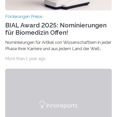
Förderungen Preise
BIAL Award 2025: Nominierungen
für Biomedizin Offen!
Nominierungen für Artikel von Wissenschaftlern in jeder
Phase ihrer Karriere und aus jedem Land der Welt
willkommen sind Dieser internationale Preis wurde ins
More than 1 year ago
Leben gerufen, um die bemerkenswertesten
wissenschaftlichen Entdeckungen im biomedizinischen
Bereich auszuzeichnen. Er hat sich einen wachsenden
Ruf als Vorstufe zum Nobelpreis erarbeitet, da er in
einer früheren Ausgabe zwei Autoren auszeichnete, die
später mit dem Nobelpreis für Medizin geehrt wurden.
Die vierte Ausgabe des internationalen Preises der BIAL
Foundation, des BIAL Award in Biomedicine ist in
vollem…