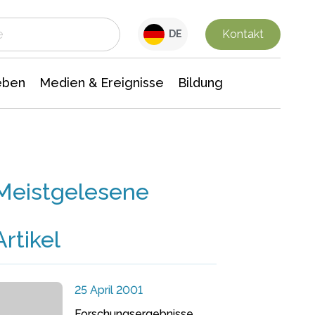
 Leben
Medien & Ereignisse
Interdisziplinäre Forschung
Veranstaltungsnachrichten
n Chemie
Gesellschaftswissenschaften
Kontakt
DE
eben
Medien & Ereignisse
Bildung
Meistgelesene
Artikel
25 April 2001
Forschungsergebnisse