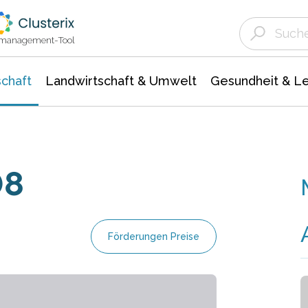
Landwirtschaft & Umwelt
Gesundheit &
Agrar- Forstwissenschaften
Unternehmensmeldungen
Biowissenschafte
Ökologie Umwelt- Naturschutz
ktmanagement-Tool
chaft
Landwirtschaft & Umwelt
Gesundheit & L
08
Förderungen Preise