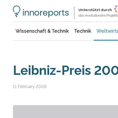
Wissenschaft & Technik
Informationstechnologie
Energie & Elektrotechnik
Unterstützt durch
das revolutionäre Proje
Wissenschaft & Technik
Technik
Weltwirts
Leibniz-Preis 20
11 February 2008