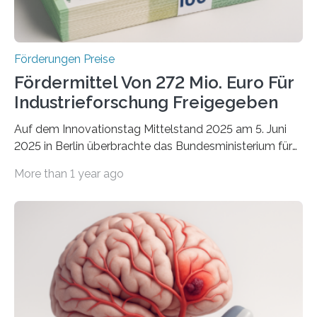
Förderungen Preise
Fördermittel Von 272 Mio. Euro Für
Industrieforschung Freigegeben
Auf dem Innovationstag Mittelstand 2025 am 5. Juni
2025 in Berlin überbrachte das Bundesministerium für
Wirtschaft und Energie eine gute Nachricht:
More than 1 year ago
Überplanmäßige Verpflichtungsermächtigungen in
Höhe von bis zu 272 Millionen Euro wurden in dieser
Woche vom Haushaltsausschuss freigegeben – unter
anderem zur Unterstützung der
Industrieforschungsprogramme Industrielle
Gemeinschaftsforschung (IGF), Zentrales
Innovationsprogramm Mittelstand (ZIM) und
Innovationskompetenz INNO-KOM. Auf dem
Innovationstag Mittelstand 2025 am 5. Juni 2025 in