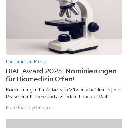
diesem Jahr wieder deutschlandweit den Hentschel-
Preis aus. Er richtet sich gezielt an jüngere
Forscherinnen und Forscher unter 40 Jahren. Geehrt
werden soll eine herausragende Doktorarbeit oder eine
hochrangige wissenschaftliche Publikation zum Thema
Schlaganfall….
Förderungen Preise
BIAL Award 2025: Nominierungen
für Biomedizin Offen!
Nominierungen für Artikel von Wissenschaftlern in jeder
Phase ihrer Karriere und aus jedem Land der Welt
willkommen sind Dieser internationale Preis wurde ins
More than 1 year ago
Leben gerufen, um die bemerkenswertesten
wissenschaftlichen Entdeckungen im biomedizinischen
Bereich auszuzeichnen. Er hat sich einen wachsenden