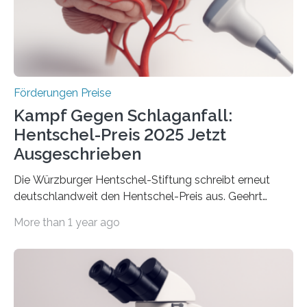
Berlin überbrachte das Bundesministerium für
Wirtschaft und Energie eine gute Nachricht:
Überplanmäßige Verpflichtungsermächtigungen in
Höhe…
Förderungen Preise
Kampf Gegen Schlaganfall:
Hentschel-Preis 2025 Jetzt
Ausgeschrieben
Die Würzburger Hentschel-Stiftung schreibt erneut
deutschlandweit den Hentschel-Preis aus. Geehrt
werden soll eine herausragende Doktorarbeit oder eine
More than 1 year ago
hochrangige wissenschaftliche Publikation zum Thema
Schlaganfall. Die Hentschel-Stiftung „Kampf dem
Schlaganfall“ mit Sitz in Würzburg fördert die
Schlaganfallforschung, um die Behandlung der
Betroffenen zu verbessern. Dazu schreibt sie auch in