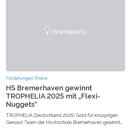
Ruf als Vorstufe zum Nobelpreis erarbeitet, da er in
einer früheren Ausgabe zwei Autoren auszeichnete, die
später mit dem Nobelpreis für Medizin geehrt wurden.
Die vierte Ausgabe des internationalen Preises der BIAL
Foundation, des BIAL Award in Biomedicine ist in
vollem…
Förderungen Preise
HS Bremerhaven gewinnt
TROPHELIA 2025 mit „Flexi-
Nuggets“
TROPHELIA Deutschland 2025: Gold für knusprigen
Genuss! Team der Hochschule Bremerhaven gewinnt
mit “Flexi-Nuggets” und vertritt Deutschland bei