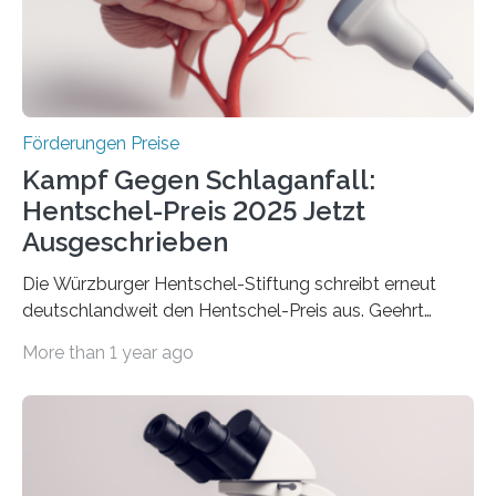
Berlin überbrachte das Bundesministerium für
Wirtschaft und Energie eine gute Nachricht:
Überplanmäßige Verpflichtungsermächtigungen in
Höhe…
Förderungen Preise
Kampf Gegen Schlaganfall:
Hentschel-Preis 2025 Jetzt
Ausgeschrieben
Die Würzburger Hentschel-Stiftung schreibt erneut
deutschlandweit den Hentschel-Preis aus. Geehrt
werden soll eine herausragende Doktorarbeit oder eine
More than 1 year ago
hochrangige wissenschaftliche Publikation zum Thema
Schlaganfall. Die Hentschel-Stiftung „Kampf dem
Schlaganfall“ mit Sitz in Würzburg fördert die
Schlaganfallforschung, um die Behandlung der
Betroffenen zu verbessern. Dazu schreibt sie auch in