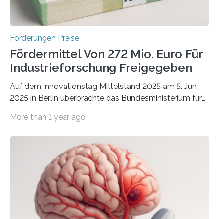
Förderungen Preise
Fördermittel Von 272 Mio. Euro Für
Industrieforschung Freigegeben
Auf dem Innovationstag Mittelstand 2025 am 5. Juni
2025 in Berlin überbrachte das Bundesministerium für
Wirtschaft und Energie eine gute Nachricht:
More than 1 year ago
Überplanmäßige Verpflichtungsermächtigungen in
Höhe von bis zu 272 Millionen Euro wurden in dieser
Woche vom Haushaltsausschuss freigegeben – unter
anderem zur Unterstützung der
Industrieforschungsprogramme Industrielle
Gemeinschaftsforschung (IGF), Zentrales
Innovationsprogramm Mittelstand (ZIM) und
Innovationskompetenz INNO-KOM. Auf dem
Innovationstag Mittelstand 2025 am 5. Juni 2025 in