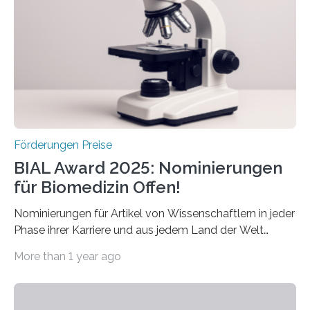
diesem Jahr wieder deutschlandweit den Hentschel-
Preis aus. Er richtet sich gezielt an jüngere
Forscherinnen und Forscher unter 40 Jahren. Geehrt
werden soll eine herausragende Doktorarbeit oder eine
hochrangige wissenschaftliche Publikation zum Thema
Schlaganfall….
Förderungen Preise
BIAL Award 2025: Nominierungen
für Biomedizin Offen!
Nominierungen für Artikel von Wissenschaftlern in jeder
Phase ihrer Karriere und aus jedem Land der Welt
willkommen sind Dieser internationale Preis wurde ins
More than 1 year ago
Leben gerufen, um die bemerkenswertesten
wissenschaftlichen Entdeckungen im biomedizinischen
Bereich auszuzeichnen. Er hat sich einen wachsenden