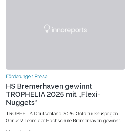
Ruf als Vorstufe zum Nobelpreis erarbeitet, da er in
einer früheren Ausgabe zwei Autoren auszeichnete, die
später mit dem Nobelpreis für Medizin geehrt wurden.
Die vierte Ausgabe des internationalen Preises der BIAL
Foundation, des BIAL Award in Biomedicine ist in
vollem…
Förderungen Preise
HS Bremerhaven gewinnt
TROPHELIA 2025 mit „Flexi-
Nuggets“
TROPHELIA Deutschland 2025: Gold für knusprigen
Genuss! Team der Hochschule Bremerhaven gewinnt
mit “Flexi-Nuggets” und vertritt Deutschland bei