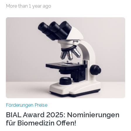
werden soll eine herausragende Doktorarbeit oder eine
More than 1 year ago
hochrangige wissenschaftliche Publikation zum Thema
Schlaganfall. Die Hentschel-Stiftung „Kampf dem
Schlaganfall“ mit Sitz in Würzburg fördert die
Schlaganfallforschung, um die Behandlung der
Betroffenen zu verbessern. Dazu schreibt sie auch in
diesem Jahr wieder deutschlandweit den Hentschel-
Preis aus. Er richtet sich gezielt an jüngere
Forscherinnen und Forscher unter 40 Jahren. Geehrt
werden soll eine herausragende Doktorarbeit oder eine
hochrangige wissenschaftliche Publikation zum Thema
Schlaganfall….
Förderungen Preise
BIAL Award 2025: Nominierungen
für Biomedizin Offen!