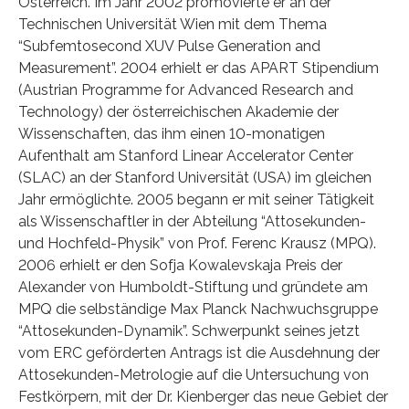
Österreich. Im Jahr 2002 promovierte er an der
Technischen Universität Wien mit dem Thema
“Subfemtosecond XUV Pulse Generation and
Measurement”. 2004 erhielt er das APART Stipendium
(Austrian Programme for Advanced Research and
Technology) der österreichischen Akademie der
Wissenschaften, das ihm einen 10-monatigen
Aufenthalt am Stanford Linear Accelerator Center
(SLAC) an der Stanford Universität (USA) im gleichen
Jahr ermöglichte. 2005 begann er mit seiner Tätigkeit
als Wissenschaftler in der Abteilung “Attosekunden-
und Hochfeld-Physik” von Prof. Ferenc Krausz (MPQ).
2006 erhielt er den Sofja Kowalevskaja Preis der
Alexander von Humboldt-Stiftung und gründete am
MPQ die selbständige Max Planck Nachwuchsgruppe
“Attosekunden-Dynamik”. Schwerpunkt seines jetzt
vom ERC geförderten Antrags ist die Ausdehnung der
Attosekunden-Metrologie auf die Untersuchung von
Festkörpern, mit der Dr. Kienberger das neue Gebiet der