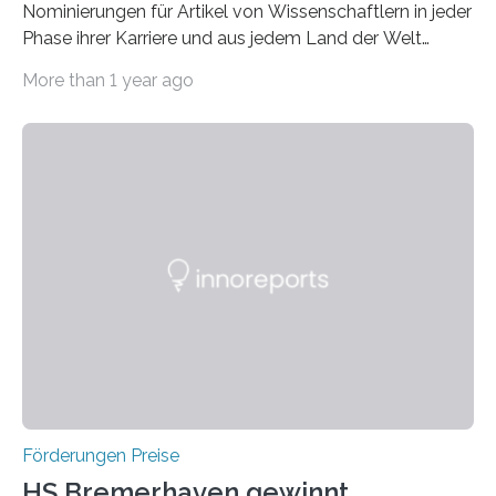
Nominierungen für Artikel von Wissenschaftlern in jeder
Phase ihrer Karriere und aus jedem Land der Welt
willkommen sind Dieser internationale Preis wurde ins
More than 1 year ago
Leben gerufen, um die bemerkenswertesten
wissenschaftlichen Entdeckungen im biomedizinischen
Bereich auszuzeichnen. Er hat sich einen wachsenden
Ruf als Vorstufe zum Nobelpreis erarbeitet, da er in
einer früheren Ausgabe zwei Autoren auszeichnete, die
später mit dem Nobelpreis für Medizin geehrt wurden.
Die vierte Ausgabe des internationalen Preises der BIAL
Foundation, des BIAL Award in Biomedicine ist in
vollem…
Förderungen Preise
HS Bremerhaven gewinnt