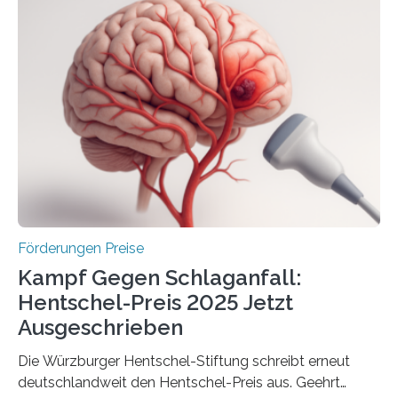
anderem zur Unterstützung der
Industrieforschungsprogramme Industrielle
Gemeinschaftsforschung (IGF), Zentrales
Innovationsprogramm Mittelstand (ZIM) und
Innovationskompetenz INNO-KOM. Auf dem
Innovationstag Mittelstand 2025 am 5. Juni 2025 in
Berlin überbrachte das Bundesministerium für
Wirtschaft und Energie eine gute Nachricht:
Überplanmäßige Verpflichtungsermächtigungen in
Höhe…
Förderungen Preise
Kampf Gegen Schlaganfall:
Hentschel-Preis 2025 Jetzt
Ausgeschrieben
Die Würzburger Hentschel-Stiftung schreibt erneut
deutschlandweit den Hentschel-Preis aus. Geehrt