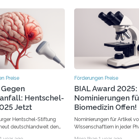
n Preise
Förderungen Preise
 Gegen
BIAL Award 2025:
anfall: Hentschel-
Nominierungen fü
025 Jetzt
Biomedizin Offen!
chrieben
rger Hentschel-Stiftung
Nominierungen für Artikel v
rneut deutschlandweit den
Wissenschaftlern in jeder Ph
Preis aus. Geehrt werden
Karriere und aus jedem Land
1 year ago
More than 1 year ago