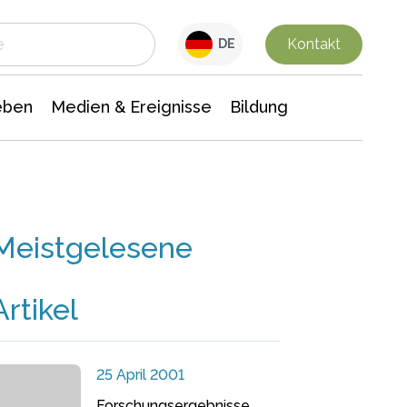
 Leben
Medien & Ereignisse
Interdisziplinäre Forschung
Veranstaltungsnachrichten
n Chemie
Gesellschaftswissenschaften
Kontakt
DE
eben
Medien & Ereignisse
Bildung
Meistgelesene
Artikel
25 April 2001
Forschungsergebnisse