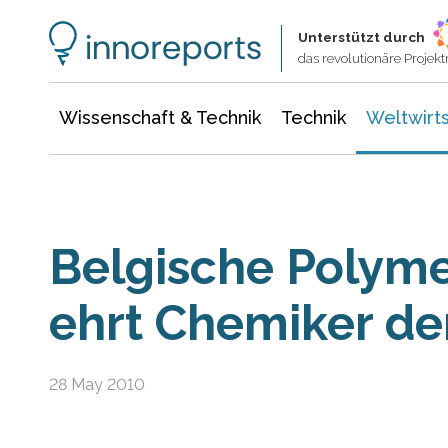
Wissenschaft & Technik
Informationstechnologie
Energie & Elektrotechnik
Unterstützt durch
das revolutionäre Proje
Wissenschaft & Technik
Technik
Weltwirts
Belgische Polyme
ehrt Chemiker de
28 May 2010