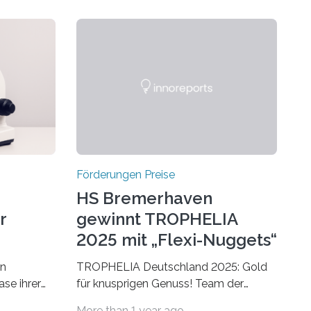
Förderungen Preise
HS Bremerhaven
r
gewinnt TROPHELIA
2025 mit „Flexi-Nuggets“
on
TROPHELIA Deutschland 2025: Gold
ase ihrer
für knusprigen Genuss! Team der
 der Welt
Hochschule Bremerhaven gewinnt mit
More than 1 year ago