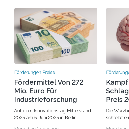
Förderungen Preise
Förderunge
Fördermittel Von 272
Kampf
Mio. Euro Für
Schlag
Industrieforschung
Preis 2
Freigegeben
Ausges
Auf dem Innovationstag Mittelstand
Die Würzbu
2025 am 5. Juni 2025 in Berlin
schreibt e
überbrachte das Bundesministerium
Hentschel-
More than 1 year ago
More than 