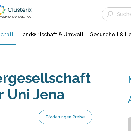
Landwirtschaft & Umwelt
Gesundheit &
Agrar- Forstwissenschaften
Unternehmensmeldungen
Biowissenschafte
Ökologie Umwelt- Naturschutz
ktmanagement-Tool
chaft
Landwirtschaft & Umwelt
Gesundheit & L
rgesellschaft
r Uni Jena
Förderungen Preise