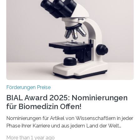
Schlaganfallforschung, um die Behandlung der
Betroffenen zu verbessern. Dazu schreibt sie auch in
diesem Jahr wieder deutschlandweit den Hentschel-
Preis aus. Er richtet sich gezielt an jüngere
Forscherinnen und Forscher unter 40 Jahren. Geehrt
werden soll eine herausragende Doktorarbeit oder eine
hochrangige wissenschaftliche Publikation zum Thema
Schlaganfall….
Förderungen Preise
BIAL Award 2025: Nominierungen
für Biomedizin Offen!
Nominierungen für Artikel von Wissenschaftlern in jeder
Phase ihrer Karriere und aus jedem Land der Welt
willkommen sind Dieser internationale Preis wurde ins
More than 1 year ago