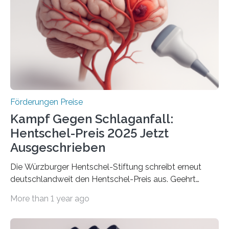
Innovationsprogramm Mittelstand (ZIM) und
Innovationskompetenz INNO-KOM. Auf dem
Innovationstag Mittelstand 2025 am 5. Juni 2025 in
Berlin überbrachte das Bundesministerium für
Wirtschaft und Energie eine gute Nachricht:
Überplanmäßige Verpflichtungsermächtigungen in
Höhe…
Förderungen Preise
Kampf Gegen Schlaganfall:
Hentschel-Preis 2025 Jetzt
Ausgeschrieben
Die Würzburger Hentschel-Stiftung schreibt erneut
deutschlandweit den Hentschel-Preis aus. Geehrt
werden soll eine herausragende Doktorarbeit oder eine
More than 1 year ago
hochrangige wissenschaftliche Publikation zum Thema
Schlaganfall. Die Hentschel-Stiftung „Kampf dem
Schlaganfall“ mit Sitz in Würzburg fördert die