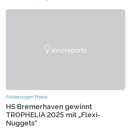
Leben gerufen, um die bemerkenswertesten
wissenschaftlichen Entdeckungen im biomedizinischen
Bereich auszuzeichnen. Er hat sich einen wachsenden
Ruf als Vorstufe zum Nobelpreis erarbeitet, da er in
einer früheren Ausgabe zwei Autoren auszeichnete, die
später mit dem Nobelpreis für Medizin geehrt wurden.
Die vierte Ausgabe des internationalen Preises der BIAL
Foundation, des BIAL Award in Biomedicine ist in
vollem…
Förderungen Preise
HS Bremerhaven gewinnt
TROPHELIA 2025 mit „Flexi-
Nuggets“