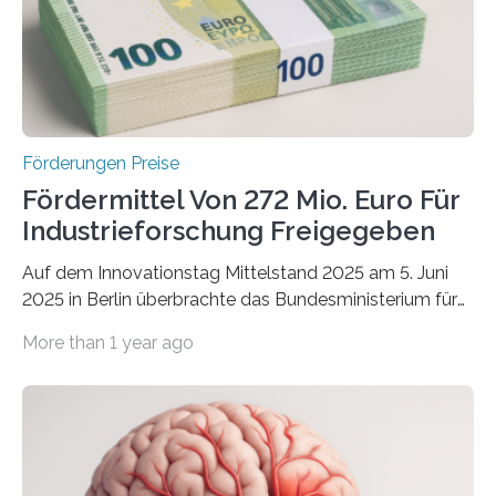
Förderungen Preise
Fördermittel Von 272 Mio. Euro Für
Industrieforschung Freigegeben
Auf dem Innovationstag Mittelstand 2025 am 5. Juni
2025 in Berlin überbrachte das Bundesministerium für
Wirtschaft und Energie eine gute Nachricht:
More than 1 year ago
Überplanmäßige Verpflichtungsermächtigungen in
Höhe von bis zu 272 Millionen Euro wurden in dieser
Woche vom Haushaltsausschuss freigegeben – unter
anderem zur Unterstützung der
Industrieforschungsprogramme Industrielle
Gemeinschaftsforschung (IGF), Zentrales