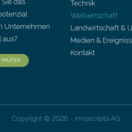
 Sie das
Technik
l eine herausragende
Award in Biomedicine ist in 
potenzial
it oder eine hochrangige
Weltwirtschaft
ftliche Publikation zum
em Unternehmen
Landwirtschaft & 
aganfall….
l aus?
Medien & Ereignis
Kontakt
 PRÜFEN
Copyright © 2026 - innoscripta AG