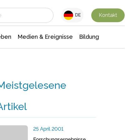
 Leben
Medien & Ereignisse
Interdisziplinäre Forschung
Veranstaltungsnachrichten
n Chemie
Gesellschaftswissenschaften
Kontakt
DE
eben
Medien & Ereignisse
Bildung
Meistgelesene
Artikel
25 April 2001
Forschungsergebnisse