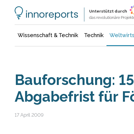
Wissenschaft & Technik
Informationstechnologie
Energie & Elektrotechnik
Unterstützt durch
das revolutionäre Proje
Wissenschaft & Technik
Technik
Weltwirts
Bauforschung: 15.
Abgabefrist für 
17 April 2009