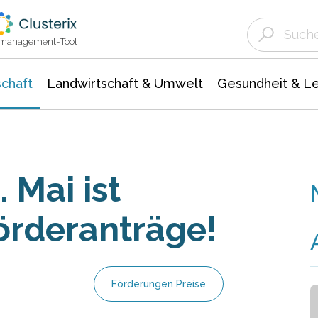
Landwirtschaft & Umwelt
Gesundheit &
Agrar- Forstwissenschaften
Unternehmensmeldungen
Biowissenschafte
Ökologie Umwelt- Naturschutz
ktmanagement-Tool
chaft
Landwirtschaft & Umwelt
Gesundheit & L
 Mai ist
Förderanträge!
Förderungen Preise