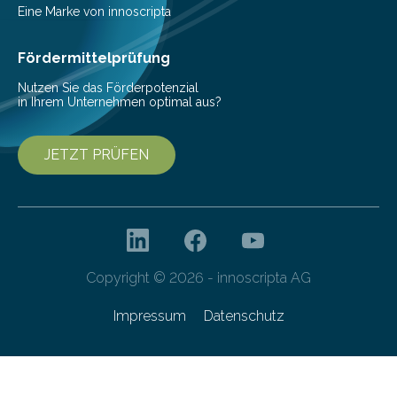
Nachhaltigkeit und Genuss vereinen. Sie wurden von
Eine Marke von innoscripta
den Studierenden der Lebensmitteltechnologie
Franziska Diebel, Pauline Hoffmann und Yusuf Toprak
Fördermittelprüfung
entwickelt. Mit nur…
Nutzen Sie das Förderpotenzial
in Ihrem Unternehmen optimal aus?
JETZT PRÜFEN
Copyright © 2026 - innoscripta AG
Impressum
Datenschutz