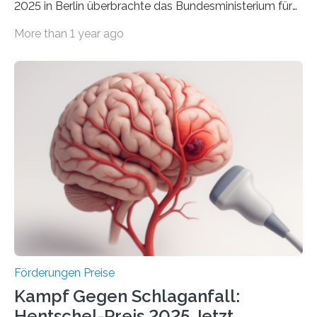
2025 in Berlin überbrachte das Bundesministerium für
Wirtschaft und Energie eine gute Nachricht:
More than 1 year ago
Überplanmäßige Verpflichtungsermächtigungen in
Höhe von bis zu 272 Millionen Euro wurden in dieser
Woche vom Haushaltsausschuss freigegeben – unter
anderem zur Unterstützung der
Industrieforschungsprogramme Industrielle
Gemeinschaftsforschung (IGF), Zentrales
Innovationsprogramm Mittelstand (ZIM) und
Innovationskompetenz INNO-KOM. Auf dem
Innovationstag Mittelstand 2025 am 5. Juni 2025 in
Berlin überbrachte das Bundesministerium für
Wirtschaft und Energie eine gute Nachricht:
Überplanmäßige Verpflichtungsermächtigungen in
Höhe…
Förderungen Preise
Kampf Gegen Schlaganfall:
Hentschel-Preis 2025 Jetzt