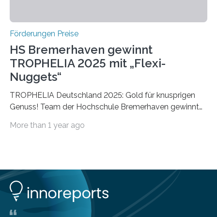
Förderungen Preise
HS Bremerhaven gewinnt
TROPHELIA 2025 mit „Flexi-
Nuggets“
TROPHELIA Deutschland 2025: Gold für knusprigen
Genuss! Team der Hochschule Bremerhaven gewinnt
mit “Flexi-Nuggets” und vertritt Deutschland bei
More than 1 year ago
ECOTROPHELIAMit der Produktidee “Flexi-Nuggets”
gewinnt das Studierenden-Team der Hochschule
Bremerhaven den diesjährigen TROPHELIA-
Wettbewerb. Der Ideenwettbewerb richtet sich an
Studierende der Lebensmittelwissenschaften und
wurde zum 16. Mal durch den Forschungskreis der
Ernährungsindustrie e. V. (FEI) ausgerichtet. “Flexi-
Nuggets” stehen für innovative Lebensmittel, die