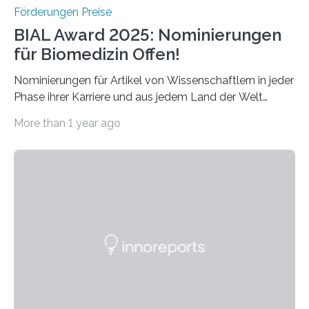
Förderungen Preise
BIAL Award 2025: Nominierungen
für Biomedizin Offen!
Nominierungen für Artikel von Wissenschaftlern in jeder
Phase ihrer Karriere und aus jedem Land der Welt
willkommen sind Dieser internationale Preis wurde ins
More than 1 year ago
Leben gerufen, um die bemerkenswertesten
wissenschaftlichen Entdeckungen im biomedizinischen
Bereich auszuzeichnen. Er hat sich einen wachsenden
Ruf als Vorstufe zum Nobelpreis erarbeitet, da er in
einer früheren Ausgabe zwei Autoren auszeichnete, die
später mit dem Nobelpreis für Medizin geehrt wurden.
Die vierte Ausgabe des internationalen Preises der BIAL
Foundation, des BIAL Award in Biomedicine ist in
vollem…