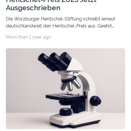
Ausgeschrieben
Die Würzburger Hentschel-Stiftung schreibt erneut
deutschlandweit den Hentschel-Preis aus. Geehrt
werden soll eine herausragende Doktorarbeit oder eine
More than 1 year ago
hochrangige wissenschaftliche Publikation zum Thema
Schlaganfall. Die Hentschel-Stiftung „Kampf dem
Schlaganfall“ mit Sitz in Würzburg fördert die
Schlaganfallforschung, um die Behandlung der
Betroffenen zu verbessern. Dazu schreibt sie auch in
diesem Jahr wieder deutschlandweit den Hentschel-
Preis aus. Er richtet sich gezielt an jüngere
Forscherinnen und Forscher unter 40 Jahren. Geehrt
werden soll eine herausragende Doktorarbeit oder eine
hochrangige wissenschaftliche Publikation zum Thema
Schlaganfall….