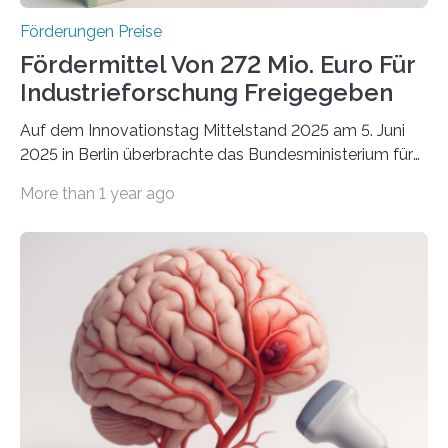
Förderungen Preise
Fördermittel Von 272 Mio. Euro Für
Industrieforschung Freigegeben
Auf dem Innovationstag Mittelstand 2025 am 5. Juni
2025 in Berlin überbrachte das Bundesministerium für
Wirtschaft und Energie eine gute Nachricht:
More than 1 year ago
Überplanmäßige Verpflichtungsermächtigungen in
Höhe von bis zu 272 Millionen Euro wurden in dieser
Woche vom Haushaltsausschuss freigegeben – unter
anderem zur Unterstützung der
Industrieforschungsprogramme Industrielle
Gemeinschaftsforschung (IGF), Zentrales
Innovationsprogramm Mittelstand (ZIM) und
Innovationskompetenz INNO-KOM. Auf dem
Innovationstag Mittelstand 2025 am 5. Juni 2025 in
Berlin überbrachte das Bundesministerium für
Wirtschaft und Energie eine gute Nachricht: