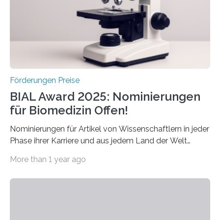
Forscherinnen und Forscher unter 40 Jahren. Geehrt
werden soll eine herausragende Doktorarbeit oder eine
hochrangige wissenschaftliche Publikation zum Thema
Schlaganfall….
Förderungen Preise
BIAL Award 2025: Nominierungen
für Biomedizin Offen!
Nominierungen für Artikel von Wissenschaftlern in jeder
Phase ihrer Karriere und aus jedem Land der Welt
willkommen sind Dieser internationale Preis wurde ins
More than 1 year ago
Leben gerufen, um die bemerkenswertesten
wissenschaftlichen Entdeckungen im biomedizinischen
Bereich auszuzeichnen. Er hat sich einen wachsenden
Ruf als Vorstufe zum Nobelpreis erarbeitet, da er in
einer früheren Ausgabe zwei Autoren auszeichnete, die