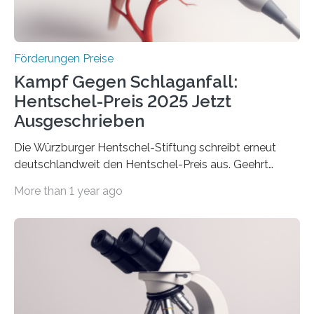
Überplanmäßige Verpflichtungsermächtigungen in
Höhe…
Förderungen Preise
Kampf Gegen Schlaganfall:
Hentschel-Preis 2025 Jetzt
Ausgeschrieben
Die Würzburger Hentschel-Stiftung schreibt erneut
deutschlandweit den Hentschel-Preis aus. Geehrt
werden soll eine herausragende Doktorarbeit oder eine
More than 1 year ago
hochrangige wissenschaftliche Publikation zum Thema
Schlaganfall. Die Hentschel-Stiftung „Kampf dem
Schlaganfall“ mit Sitz in Würzburg fördert die
Schlaganfallforschung, um die Behandlung der
Betroffenen zu verbessern. Dazu schreibt sie auch in
diesem Jahr wieder deutschlandweit den Hentschel-
Preis aus. Er richtet sich gezielt an jüngere