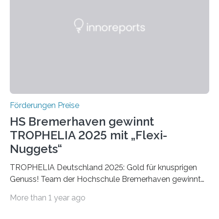
später mit dem Nobelpreis für Medizin geehrt wurden.
Die vierte Ausgabe des internationalen Preises der BIAL
Foundation, des BIAL Award in Biomedicine ist in
vollem…
Förderungen Preise
HS Bremerhaven gewinnt
TROPHELIA 2025 mit „Flexi-
Nuggets“
TROPHELIA Deutschland 2025: Gold für knusprigen
Genuss! Team der Hochschule Bremerhaven gewinnt
mit “Flexi-Nuggets” und vertritt Deutschland bei
More than 1 year ago
ECOTROPHELIAMit der Produktidee “Flexi-Nuggets”
gewinnt das Studierenden-Team der Hochschule