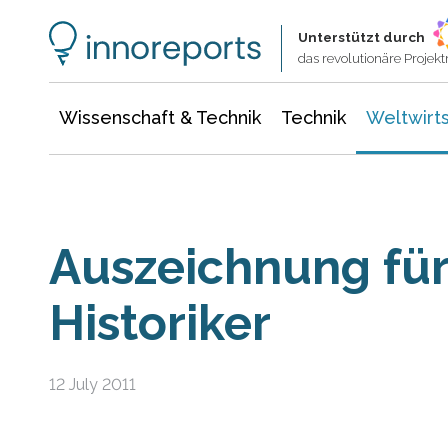
Wissenschaft & Technik
Informationstechnologie
Energie & Elektrotechnik
Unterstützt durch
das revolutionäre Proje
Wissenschaft & Technik
Technik
Weltwirts
Auszeichnung für
Historiker
12 July 2011