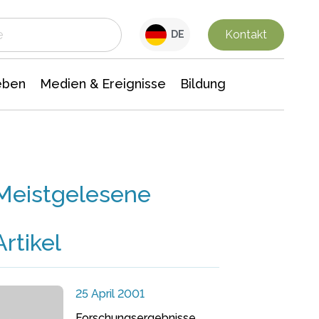
 Leben
Medien & Ereignisse
Interdisziplinäre Forschung
Veranstaltungsnachrichten
n Chemie
Gesellschaftswissenschaften
Kontakt
DE
eben
Medien & Ereignisse
Bildung
Meistgelesene
Artikel
25 April 2001
Forschungsergebnisse