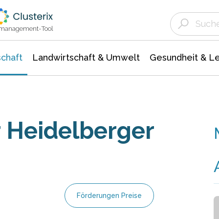
Landwirtschaft & Umwelt
Gesundheit &
Agrar- Forstwissenschaften
Unternehmensmeldungen
Biowissenschafte
Ökologie Umwelt- Naturschutz
ktmanagement-Tool
chaft
Landwirtschaft & Umwelt
Gesundheit & L
 Heidelberger
Förderungen Preise