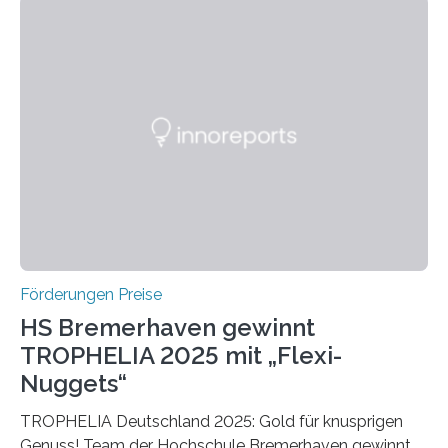
Bereich auszuzeichnen. Er hat sich einen wachsenden
Ruf als Vorstufe zum Nobelpreis erarbeitet, da er in
einer früheren Ausgabe zwei Autoren auszeichnete, die
später mit dem Nobelpreis für Medizin geehrt wurden.
Die vierte Ausgabe des internationalen Preises der BIAL
Foundation, des BIAL Award in Biomedicine ist in
vollem…
Förderungen Preise
HS Bremerhaven gewinnt
TROPHELIA 2025 mit „Flexi-
Nuggets“
TROPHELIA Deutschland 2025: Gold für knusprigen
Genuss! Team der Hochschule Bremerhaven gewinnt