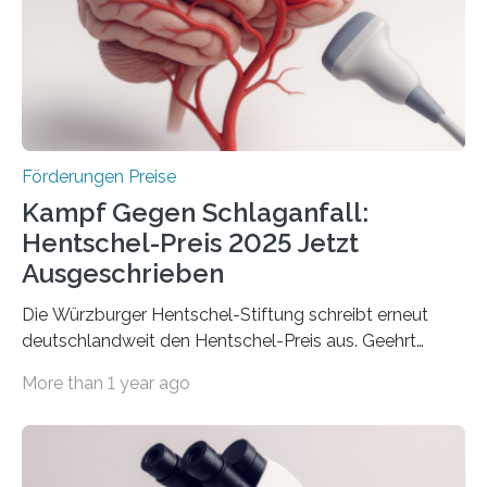
Innovationskompetenz INNO-KOM. Auf dem
Innovationstag Mittelstand 2025 am 5. Juni 2025 in
Berlin überbrachte das Bundesministerium für
Wirtschaft und Energie eine gute Nachricht:
Überplanmäßige Verpflichtungsermächtigungen in
Höhe…
Förderungen Preise
Kampf Gegen Schlaganfall:
Hentschel-Preis 2025 Jetzt
Ausgeschrieben
Die Würzburger Hentschel-Stiftung schreibt erneut
deutschlandweit den Hentschel-Preis aus. Geehrt
werden soll eine herausragende Doktorarbeit oder eine
More than 1 year ago
hochrangige wissenschaftliche Publikation zum Thema
Schlaganfall. Die Hentschel-Stiftung „Kampf dem
Schlaganfall“ mit Sitz in Würzburg fördert die
Schlaganfallforschung, um die Behandlung der