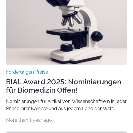
Betroffenen zu verbessern. Dazu schreibt sie auch in
diesem Jahr wieder deutschlandweit den Hentschel-
Preis aus. Er richtet sich gezielt an jüngere
Forscherinnen und Forscher unter 40 Jahren. Geehrt
werden soll eine herausragende Doktorarbeit oder eine
hochrangige wissenschaftliche Publikation zum Thema
Schlaganfall….
Förderungen Preise
BIAL Award 2025: Nominierungen
für Biomedizin Offen!
Nominierungen für Artikel von Wissenschaftlern in jeder
Phase ihrer Karriere und aus jedem Land der Welt
willkommen sind Dieser internationale Preis wurde ins
More than 1 year ago
Leben gerufen, um die bemerkenswertesten
wissenschaftlichen Entdeckungen im biomedizinischen