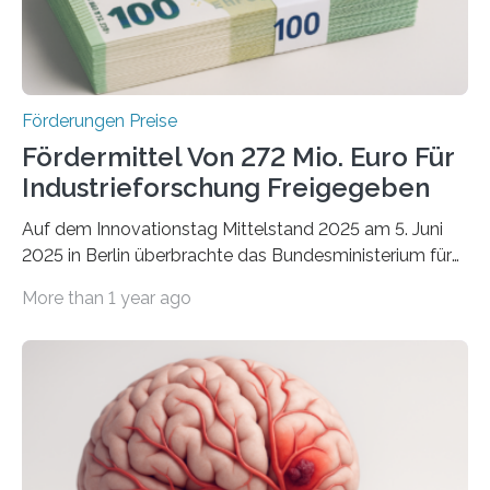
Förderungen Preise
Fördermittel Von 272 Mio. Euro Für
Industrieforschung Freigegeben
Auf dem Innovationstag Mittelstand 2025 am 5. Juni
2025 in Berlin überbrachte das Bundesministerium für
Wirtschaft und Energie eine gute Nachricht:
More than 1 year ago
Überplanmäßige Verpflichtungsermächtigungen in
Höhe von bis zu 272 Millionen Euro wurden in dieser
Woche vom Haushaltsausschuss freigegeben – unter
anderem zur Unterstützung der
Industrieforschungsprogramme Industrielle
Gemeinschaftsforschung (IGF), Zentrales
Innovationsprogramm Mittelstand (ZIM) und