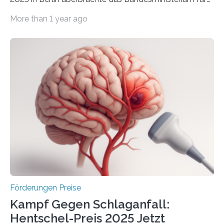
Wirtschaft und Energie eine gute Nachricht:
More than 1 year ago
Überplanmäßige Verpflichtungsermächtigungen in
Höhe von bis zu 272 Millionen Euro wurden in dieser
Woche vom Haushaltsausschuss freigegeben – unter
anderem zur Unterstützung der
Industrieforschungsprogramme Industrielle
Gemeinschaftsforschung (IGF), Zentrales
Innovationsprogramm Mittelstand (ZIM) und
Innovationskompetenz INNO-KOM. Auf dem
Innovationstag Mittelstand 2025 am 5. Juni 2025 in
Berlin überbrachte das Bundesministerium für
Wirtschaft und Energie eine gute Nachricht:
Überplanmäßige Verpflichtungsermächtigungen in
Höhe…
Förderungen Preise
Kampf Gegen Schlaganfall:
Hentschel-Preis 2025 Jetzt