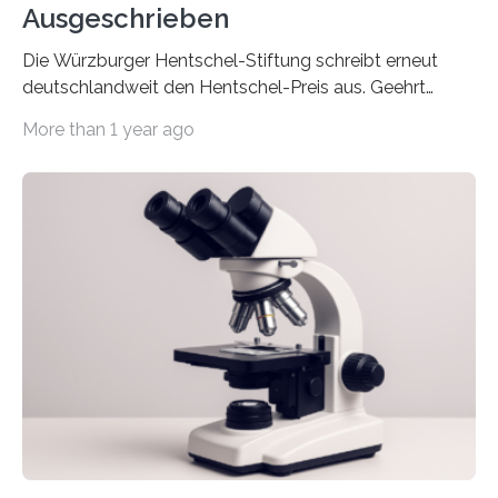
Ausgeschrieben
Die Würzburger Hentschel-Stiftung schreibt erneut
deutschlandweit den Hentschel-Preis aus. Geehrt
werden soll eine herausragende Doktorarbeit oder eine
More than 1 year ago
hochrangige wissenschaftliche Publikation zum Thema
Schlaganfall. Die Hentschel-Stiftung „Kampf dem
Schlaganfall“ mit Sitz in Würzburg fördert die
Schlaganfallforschung, um die Behandlung der
Betroffenen zu verbessern. Dazu schreibt sie auch in
diesem Jahr wieder deutschlandweit den Hentschel-
Preis aus. Er richtet sich gezielt an jüngere
Forscherinnen und Forscher unter 40 Jahren. Geehrt
werden soll eine herausragende Doktorarbeit oder eine
hochrangige wissenschaftliche Publikation zum Thema
Schlaganfall….