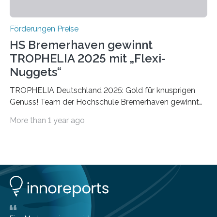
Förderungen Preise
HS Bremerhaven gewinnt
TROPHELIA 2025 mit „Flexi-
Nuggets“
TROPHELIA Deutschland 2025: Gold für knusprigen
Genuss! Team der Hochschule Bremerhaven gewinnt
mit “Flexi-Nuggets” und vertritt Deutschland bei
More than 1 year ago
ECOTROPHELIAMit der Produktidee “Flexi-Nuggets”
gewinnt das Studierenden-Team der Hochschule
Bremerhaven den diesjährigen TROPHELIA-
Wettbewerb. Der Ideenwettbewerb richtet sich an
Studierende der Lebensmittelwissenschaften und
wurde zum 16. Mal durch den Forschungskreis der
Ernährungsindustrie e. V. (FEI) ausgerichtet. “Flexi-
Nuggets” stehen für innovative Lebensmittel, die