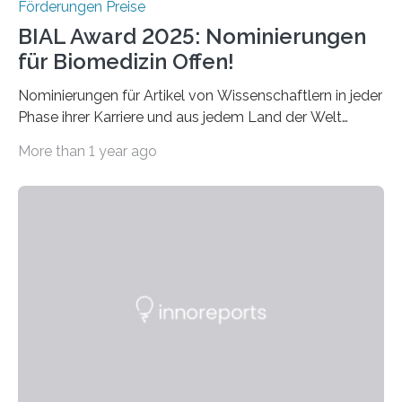
Förderungen Preise
BIAL Award 2025: Nominierungen
für Biomedizin Offen!
Nominierungen für Artikel von Wissenschaftlern in jeder
Phase ihrer Karriere und aus jedem Land der Welt
willkommen sind Dieser internationale Preis wurde ins
More than 1 year ago
Leben gerufen, um die bemerkenswertesten
wissenschaftlichen Entdeckungen im biomedizinischen
Bereich auszuzeichnen. Er hat sich einen wachsenden
Ruf als Vorstufe zum Nobelpreis erarbeitet, da er in
einer früheren Ausgabe zwei Autoren auszeichnete, die
später mit dem Nobelpreis für Medizin geehrt wurden.
Die vierte Ausgabe des internationalen Preises der BIAL
Foundation, des BIAL Award in Biomedicine ist in
vollem…