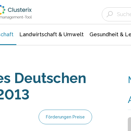
Landwirtschaft & Umwelt
Gesundheit &
Agrar- Forstwissenschaften
Unternehmensmeldungen
Biowissenschafte
Ökologie Umwelt- Naturschutz
ktmanagement-Tool
chaft
Landwirtschaft & Umwelt
Gesundheit & L
es Deutschen
 2013
Förderungen Preise