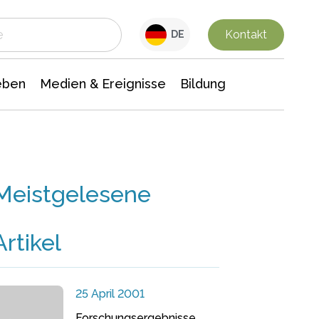
 Leben
Medien & Ereignisse
Interdisziplinäre Forschung
Veranstaltungsnachrichten
n Chemie
Gesellschaftswissenschaften
Kontakt
DE
eben
Medien & Ereignisse
Bildung
Meistgelesene
Artikel
25 April 2001
Forschungsergebnisse