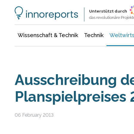
Wissenschaft & Technik
Informationstechnologie
Energie & Elektrotechnik
Unterstützt durch
das revolutionäre Proje
Wissenschaft & Technik
Technik
Weltwirts
Ausschreibung d
Planspielpreises
06 February 2013