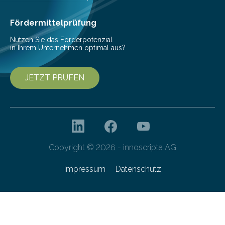
den Studierenden der Lebensmitteltechnologie
Franziska Diebel, Pauline Hoffmann und Yusuf Toprak
Fördermittelprüfung
entwickelt. Mit nur…
Nutzen Sie das Förderpotenzial
in Ihrem Unternehmen optimal aus?
JETZT PRÜFEN
Copyright © 2026 - innoscripta AG
Impressum
Datenschutz