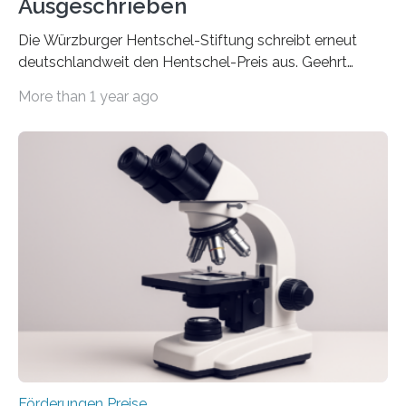
Ausgeschrieben
Die Würzburger Hentschel-Stiftung schreibt erneut
deutschlandweit den Hentschel-Preis aus. Geehrt
werden soll eine herausragende Doktorarbeit oder eine
More than 1 year ago
hochrangige wissenschaftliche Publikation zum Thema
Schlaganfall. Die Hentschel-Stiftung „Kampf dem
Schlaganfall“ mit Sitz in Würzburg fördert die
Schlaganfallforschung, um die Behandlung der
Betroffenen zu verbessern. Dazu schreibt sie auch in
diesem Jahr wieder deutschlandweit den Hentschel-
Preis aus. Er richtet sich gezielt an jüngere
Forscherinnen und Forscher unter 40 Jahren. Geehrt
werden soll eine herausragende Doktorarbeit oder eine
hochrangige wissenschaftliche Publikation zum Thema
Schlaganfall….
Förderungen Preise