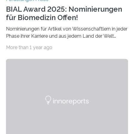
BIAL Award 2025: Nominierungen
für Biomedizin Offen!
Nominierungen für Artikel von Wissenschaftlern in jeder
Phase ihrer Karriere und aus jedem Land der Welt
willkommen sind Dieser internationale Preis wurde ins
More than 1 year ago
Leben gerufen, um die bemerkenswertesten
wissenschaftlichen Entdeckungen im biomedizinischen
Bereich auszuzeichnen. Er hat sich einen wachsenden
Ruf als Vorstufe zum Nobelpreis erarbeitet, da er in
einer früheren Ausgabe zwei Autoren auszeichnete, die
später mit dem Nobelpreis für Medizin geehrt wurden.
Die vierte Ausgabe des internationalen Preises der BIAL
Foundation, des BIAL Award in Biomedicine ist in
vollem…