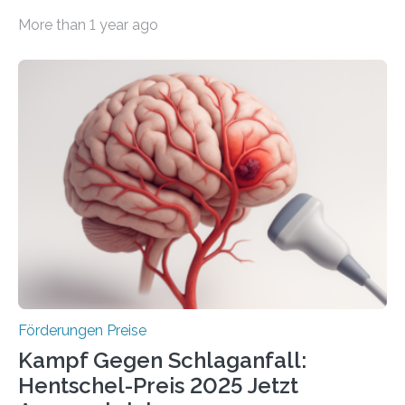
Wirtschaft und Energie eine gute Nachricht:
More than 1 year ago
Überplanmäßige Verpflichtungsermächtigungen in
Höhe von bis zu 272 Millionen Euro wurden in dieser
Woche vom Haushaltsausschuss freigegeben – unter
anderem zur Unterstützung der
Industrieforschungsprogramme Industrielle
Gemeinschaftsforschung (IGF), Zentrales
Innovationsprogramm Mittelstand (ZIM) und
Innovationskompetenz INNO-KOM. Auf dem
Innovationstag Mittelstand 2025 am 5. Juni 2025 in
Berlin überbrachte das Bundesministerium für
Wirtschaft und Energie eine gute Nachricht:
Überplanmäßige Verpflichtungsermächtigungen in
Höhe…
Förderungen Preise
Kampf Gegen Schlaganfall:
Hentschel-Preis 2025 Jetzt