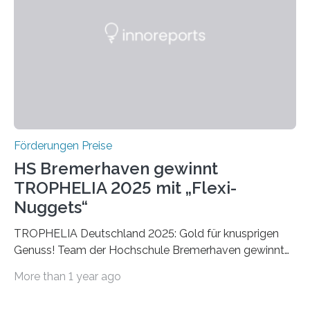
später mit dem Nobelpreis für Medizin geehrt wurden.
Die vierte Ausgabe des internationalen Preises der BIAL
Foundation, des BIAL Award in Biomedicine ist in
vollem…
Förderungen Preise
HS Bremerhaven gewinnt
TROPHELIA 2025 mit „Flexi-
Nuggets“
TROPHELIA Deutschland 2025: Gold für knusprigen
Genuss! Team der Hochschule Bremerhaven gewinnt
mit “Flexi-Nuggets” und vertritt Deutschland bei
More than 1 year ago
ECOTROPHELIAMit der Produktidee “Flexi-Nuggets”
gewinnt das Studierenden-Team der Hochschule