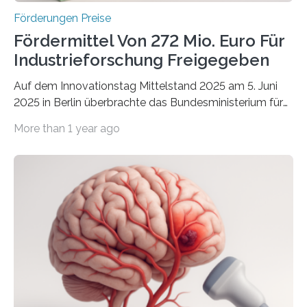
Förderungen Preise
Fördermittel Von 272 Mio. Euro Für
Industrieforschung Freigegeben
Auf dem Innovationstag Mittelstand 2025 am 5. Juni
2025 in Berlin überbrachte das Bundesministerium für
Wirtschaft und Energie eine gute Nachricht:
More than 1 year ago
Überplanmäßige Verpflichtungsermächtigungen in
Höhe von bis zu 272 Millionen Euro wurden in dieser
Woche vom Haushaltsausschuss freigegeben – unter
anderem zur Unterstützung der
Industrieforschungsprogramme Industrielle
Gemeinschaftsforschung (IGF), Zentrales
Innovationsprogramm Mittelstand (ZIM) und
Innovationskompetenz INNO-KOM. Auf dem
Innovationstag Mittelstand 2025 am 5. Juni 2025 in
Berlin überbrachte das Bundesministerium für
Wirtschaft und Energie eine gute Nachricht: