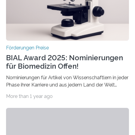
werden soll eine herausragende Doktorarbeit oder eine
hochrangige wissenschaftliche Publikation zum Thema
Schlaganfall….
Förderungen Preise
BIAL Award 2025: Nominierungen
für Biomedizin Offen!
Nominierungen für Artikel von Wissenschaftlern in jeder
Phase ihrer Karriere und aus jedem Land der Welt
willkommen sind Dieser internationale Preis wurde ins
More than 1 year ago
Leben gerufen, um die bemerkenswertesten
wissenschaftlichen Entdeckungen im biomedizinischen
Bereich auszuzeichnen. Er hat sich einen wachsenden
Ruf als Vorstufe zum Nobelpreis erarbeitet, da er in
einer früheren Ausgabe zwei Autoren auszeichnete, die