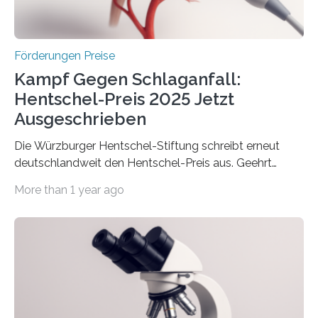
Überplanmäßige Verpflichtungsermächtigungen in
Höhe…
Förderungen Preise
Kampf Gegen Schlaganfall:
Hentschel-Preis 2025 Jetzt
Ausgeschrieben
Die Würzburger Hentschel-Stiftung schreibt erneut
deutschlandweit den Hentschel-Preis aus. Geehrt
werden soll eine herausragende Doktorarbeit oder eine
More than 1 year ago
hochrangige wissenschaftliche Publikation zum Thema
Schlaganfall. Die Hentschel-Stiftung „Kampf dem
Schlaganfall“ mit Sitz in Würzburg fördert die
Schlaganfallforschung, um die Behandlung der
Betroffenen zu verbessern. Dazu schreibt sie auch in
diesem Jahr wieder deutschlandweit den Hentschel-
Preis aus. Er richtet sich gezielt an jüngere
Forscherinnen und Forscher unter 40 Jahren. Geehrt