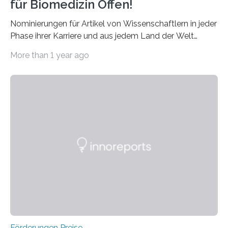
für Biomedizin Offen!
Nominierungen für Artikel von Wissenschaftlern in jeder
Phase ihrer Karriere und aus jedem Land der Welt
willkommen sind Dieser internationale Preis wurde ins
More than 1 year ago
Leben gerufen, um die bemerkenswertesten
wissenschaftlichen Entdeckungen im biomedizinischen
Bereich auszuzeichnen. Er hat sich einen wachsenden
Ruf als Vorstufe zum Nobelpreis erarbeitet, da er in
einer früheren Ausgabe zwei Autoren auszeichnete, die
später mit dem Nobelpreis für Medizin geehrt wurden.
Die vierte Ausgabe des internationalen Preises der BIAL
Foundation, des BIAL Award in Biomedicine ist in
vollem…
Förderungen Preise