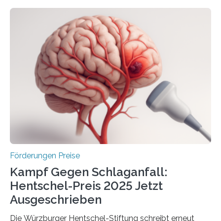
Höhe von bis zu 272 Millionen Euro wurden in dieser
Woche vom Haushaltsausschuss freigegeben – unter
anderem zur Unterstützung der
Industrieforschungsprogramme Industrielle
Gemeinschaftsforschung (IGF), Zentrales
Innovationsprogramm Mittelstand (ZIM) und
Innovationskompetenz INNO-KOM. Auf dem
Innovationstag Mittelstand 2025 am 5. Juni 2025 in
Berlin überbrachte das Bundesministerium für
Wirtschaft und Energie eine gute Nachricht:
Überplanmäßige Verpflichtungsermächtigungen in
Höhe…
Förderungen Preise
Kampf Gegen Schlaganfall:
Hentschel-Preis 2025 Jetzt
Ausgeschrieben
Die Würzburger Hentschel-Stiftung schreibt erneut