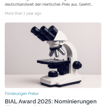
deutschlandweit den Hentschel-Preis aus. Geehrt
werden soll eine herausragende Doktorarbeit oder eine
More than 1 year ago
hochrangige wissenschaftliche Publikation zum Thema
Schlaganfall. Die Hentschel-Stiftung „Kampf dem
Schlaganfall“ mit Sitz in Würzburg fördert die
Schlaganfallforschung, um die Behandlung der
Betroffenen zu verbessern. Dazu schreibt sie auch in
diesem Jahr wieder deutschlandweit den Hentschel-
Preis aus. Er richtet sich gezielt an jüngere
Forscherinnen und Forscher unter 40 Jahren. Geehrt
werden soll eine herausragende Doktorarbeit oder eine
hochrangige wissenschaftliche Publikation zum Thema
Schlaganfall….
Förderungen Preise
BIAL Award 2025: Nominierungen