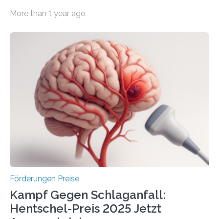
Wirtschaft und Energie eine gute Nachricht:
More than 1 year ago
Überplanmäßige Verpflichtungsermächtigungen in
Höhe von bis zu 272 Millionen Euro wurden in dieser
Woche vom Haushaltsausschuss freigegeben – unter
anderem zur Unterstützung der
Industrieforschungsprogramme Industrielle
Gemeinschaftsforschung (IGF), Zentrales
Innovationsprogramm Mittelstand (ZIM) und
Innovationskompetenz INNO-KOM. Auf dem
Innovationstag Mittelstand 2025 am 5. Juni 2025 in
Berlin überbrachte das Bundesministerium für
Wirtschaft und Energie eine gute Nachricht:
Überplanmäßige Verpflichtungsermächtigungen in
Höhe…
Förderungen Preise
Kampf Gegen Schlaganfall:
Hentschel-Preis 2025 Jetzt