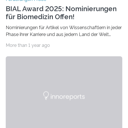
BIAL Award 2025: Nominierungen
für Biomedizin Offen!
Nominierungen für Artikel von Wissenschaftlern in jeder
Phase ihrer Karriere und aus jedem Land der Welt
willkommen sind Dieser internationale Preis wurde ins
More than 1 year ago
Leben gerufen, um die bemerkenswertesten
wissenschaftlichen Entdeckungen im biomedizinischen
Bereich auszuzeichnen. Er hat sich einen wachsenden
Ruf als Vorstufe zum Nobelpreis erarbeitet, da er in
einer früheren Ausgabe zwei Autoren auszeichnete, die
später mit dem Nobelpreis für Medizin geehrt wurden.
Die vierte Ausgabe des internationalen Preises der BIAL
Foundation, des BIAL Award in Biomedicine ist in
vollem…