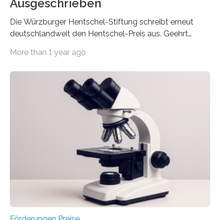
Ausgeschrieben
Die Würzburger Hentschel-Stiftung schreibt erneut
deutschlandweit den Hentschel-Preis aus. Geehrt
werden soll eine herausragende Doktorarbeit oder eine
More than 1 year ago
hochrangige wissenschaftliche Publikation zum Thema
Schlaganfall. Die Hentschel-Stiftung „Kampf dem
Schlaganfall“ mit Sitz in Würzburg fördert die
Schlaganfallforschung, um die Behandlung der
Betroffenen zu verbessern. Dazu schreibt sie auch in
diesem Jahr wieder deutschlandweit den Hentschel-
Preis aus. Er richtet sich gezielt an jüngere
Forscherinnen und Forscher unter 40 Jahren. Geehrt
werden soll eine herausragende Doktorarbeit oder eine
hochrangige wissenschaftliche Publikation zum Thema
Schlaganfall….
Förderungen Preise