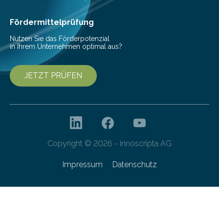
den Studierenden der Lebensmitteltechnologie
Franziska Diebel, Pauline Hoffmann und Yusuf Toprak
Fördermittelprüfung
entwickelt. Mit nur…
Nutzen Sie das Förderpotenzial
in Ihrem Unternehmen optimal aus?
JETZT PRÜFEN
Copyright © 2026 - innoscripta AG
Impressum
Datenschutz