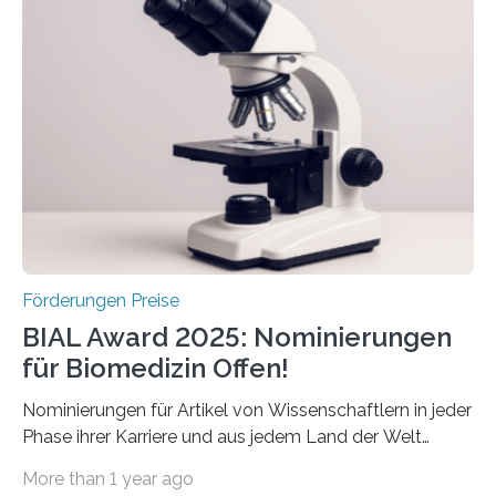
Schlaganfallforschung, um die Behandlung der
Betroffenen zu verbessern. Dazu schreibt sie auch in
diesem Jahr wieder deutschlandweit den Hentschel-
Preis aus. Er richtet sich gezielt an jüngere
Forscherinnen und Forscher unter 40 Jahren. Geehrt
werden soll eine herausragende Doktorarbeit oder eine
hochrangige wissenschaftliche Publikation zum Thema
Schlaganfall….
Förderungen Preise
BIAL Award 2025: Nominierungen
für Biomedizin Offen!
Nominierungen für Artikel von Wissenschaftlern in jeder
Phase ihrer Karriere und aus jedem Land der Welt
willkommen sind Dieser internationale Preis wurde ins
More than 1 year ago
Leben gerufen, um die bemerkenswertesten