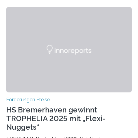
wissenschaftlichen Entdeckungen im biomedizinischen
Bereich auszuzeichnen. Er hat sich einen wachsenden
Ruf als Vorstufe zum Nobelpreis erarbeitet, da er in
einer früheren Ausgabe zwei Autoren auszeichnete, die
später mit dem Nobelpreis für Medizin geehrt wurden.
Die vierte Ausgabe des internationalen Preises der BIAL
Foundation, des BIAL Award in Biomedicine ist in
vollem…
Förderungen Preise
HS Bremerhaven gewinnt
TROPHELIA 2025 mit „Flexi-
Nuggets“