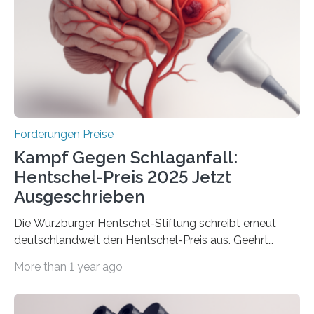
Innovationsprogramm Mittelstand (ZIM) und
Innovationskompetenz INNO-KOM. Auf dem
Innovationstag Mittelstand 2025 am 5. Juni 2025 in
Berlin überbrachte das Bundesministerium für
Wirtschaft und Energie eine gute Nachricht:
Überplanmäßige Verpflichtungsermächtigungen in
Höhe…
Förderungen Preise
Kampf Gegen Schlaganfall:
Hentschel-Preis 2025 Jetzt
Ausgeschrieben
Die Würzburger Hentschel-Stiftung schreibt erneut
deutschlandweit den Hentschel-Preis aus. Geehrt
werden soll eine herausragende Doktorarbeit oder eine
More than 1 year ago
hochrangige wissenschaftliche Publikation zum Thema
Schlaganfall. Die Hentschel-Stiftung „Kampf dem
Schlaganfall“ mit Sitz in Würzburg fördert die