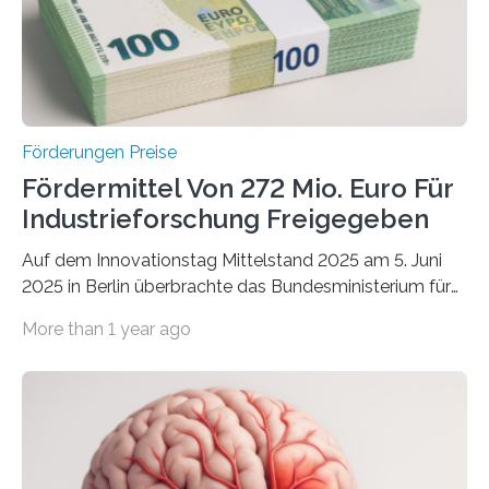
Förderungen Preise
Fördermittel Von 272 Mio. Euro Für
Industrieforschung Freigegeben
Auf dem Innovationstag Mittelstand 2025 am 5. Juni
2025 in Berlin überbrachte das Bundesministerium für
Wirtschaft und Energie eine gute Nachricht:
More than 1 year ago
Überplanmäßige Verpflichtungsermächtigungen in
Höhe von bis zu 272 Millionen Euro wurden in dieser
Woche vom Haushaltsausschuss freigegeben – unter
anderem zur Unterstützung der
Industrieforschungsprogramme Industrielle
Gemeinschaftsforschung (IGF), Zentrales