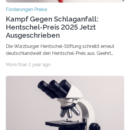
Förderungen Preise
Kampf Gegen Schlaganfall:
Hentschel-Preis 2025 Jetzt
Ausgeschrieben
Die Würzburger Hentschel-Stiftung schreibt erneut
deutschlandweit den Hentschel-Preis aus. Geehrt
werden soll eine herausragende Doktorarbeit oder eine
More than 1 year ago
hochrangige wissenschaftliche Publikation zum Thema
Schlaganfall. Die Hentschel-Stiftung „Kampf dem
Schlaganfall“ mit Sitz in Würzburg fördert die
Schlaganfallforschung, um die Behandlung der
Betroffenen zu verbessern. Dazu schreibt sie auch in
diesem Jahr wieder deutschlandweit den Hentschel-
Preis aus. Er richtet sich gezielt an jüngere
Forscherinnen und Forscher unter 40 Jahren. Geehrt
werden soll eine herausragende Doktorarbeit oder eine
hochrangige wissenschaftliche Publikation zum Thema