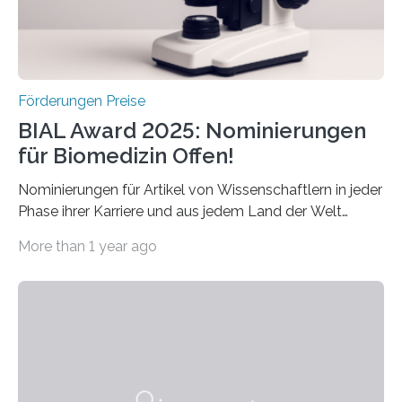
Schlaganfall….
Förderungen Preise
BIAL Award 2025: Nominierungen
für Biomedizin Offen!
Nominierungen für Artikel von Wissenschaftlern in jeder
Phase ihrer Karriere und aus jedem Land der Welt
willkommen sind Dieser internationale Preis wurde ins
More than 1 year ago
Leben gerufen, um die bemerkenswertesten
wissenschaftlichen Entdeckungen im biomedizinischen
Bereich auszuzeichnen. Er hat sich einen wachsenden
Ruf als Vorstufe zum Nobelpreis erarbeitet, da er in
einer früheren Ausgabe zwei Autoren auszeichnete, die
später mit dem Nobelpreis für Medizin geehrt wurden.
Die vierte Ausgabe des internationalen Preises der BIAL