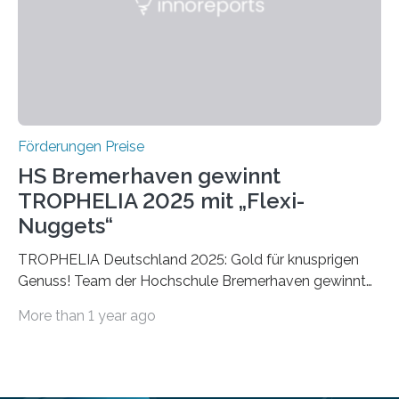
Foundation, des BIAL Award in Biomedicine ist in
vollem…
Förderungen Preise
HS Bremerhaven gewinnt
TROPHELIA 2025 mit „Flexi-
Nuggets“
TROPHELIA Deutschland 2025: Gold für knusprigen
Genuss! Team der Hochschule Bremerhaven gewinnt
mit “Flexi-Nuggets” und vertritt Deutschland bei
More than 1 year ago
ECOTROPHELIAMit der Produktidee “Flexi-Nuggets”
gewinnt das Studierenden-Team der Hochschule
Bremerhaven den diesjährigen TROPHELIA-
Wettbewerb. Der Ideenwettbewerb richtet sich an