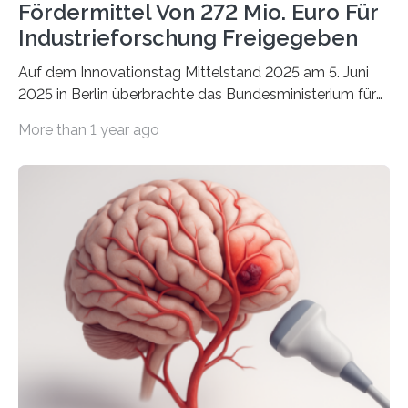
Fördermittel Von 272 Mio. Euro Für
Industrieforschung Freigegeben
Auf dem Innovationstag Mittelstand 2025 am 5. Juni
2025 in Berlin überbrachte das Bundesministerium für
Wirtschaft und Energie eine gute Nachricht:
More than 1 year ago
Überplanmäßige Verpflichtungsermächtigungen in
Höhe von bis zu 272 Millionen Euro wurden in dieser
Woche vom Haushaltsausschuss freigegeben – unter
anderem zur Unterstützung der
Industrieforschungsprogramme Industrielle
Gemeinschaftsforschung (IGF), Zentrales
Innovationsprogramm Mittelstand (ZIM) und
Innovationskompetenz INNO-KOM. Auf dem
Innovationstag Mittelstand 2025 am 5. Juni 2025 in
Berlin überbrachte das Bundesministerium für
Wirtschaft und Energie eine gute Nachricht:
Überplanmäßige Verpflichtungsermächtigungen in
Höhe…