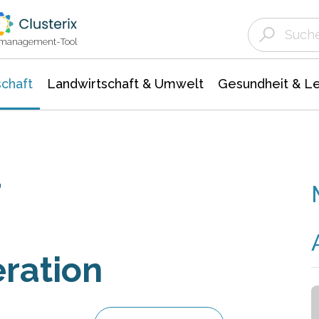
Landwirtschaft & Umwelt
Gesundheit &
Agrar- Forstwissenschaften
Unternehmensmeldungen
Biowissenschafte
Ökologie Umwelt- Naturschutz
ktmanagement-Tool
chaft
Landwirtschaft & Umwelt
Gesundheit & L
r
ration