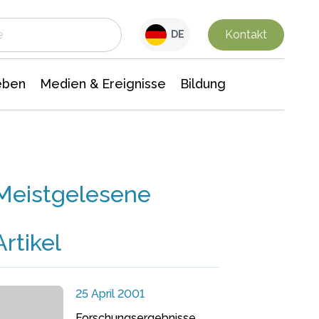
 Leben
Medien & Ereignisse
Interdisziplinäre Forschung
Veranstaltungsnachrichten
n Chemie
Gesellschaftswissenschaften
Kontakt
DE
eben
Medien & Ereignisse
Bildung
Meistgelesene
Artikel
25 April 2001
Forschungsergebnisse