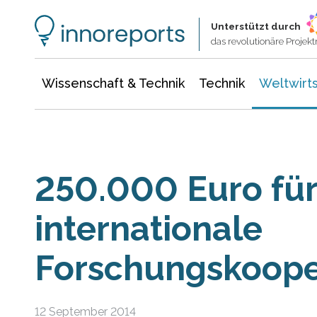
Wissenschaft & Technik
Informationstechnologie
Energie & Elektrotechnik
Unterstützt durch
das revolutionäre Proje
Wissenschaft & Technik
Technik
Weltwirts
250.000 Euro fü
internationale
Forschungskoope
12 September 2014