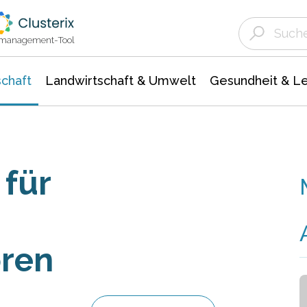
Landwirtschaft & Umwelt
Gesundheit &
Agrar- Forstwissenschaften
Unternehmensmeldungen
Biowissenschafte
Ökologie Umwelt- Naturschutz
ktmanagement-Tool
chaft
Landwirtschaft & Umwelt
Gesundheit & L
 für
ren