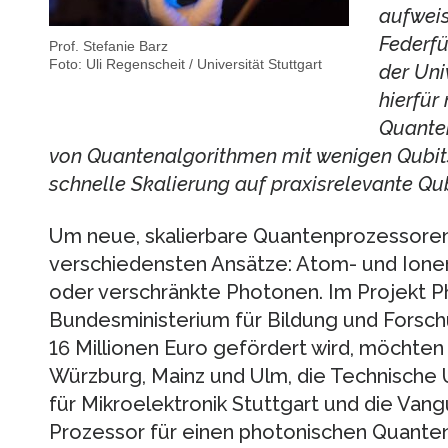
aufweis
Federfü
Prof. Stefanie Barz
Foto: Uli Regenscheit / Universität Stuttgart
der Uni
hierfür
Quanten
von Quantenalgorithmen mit wenigen Qubits
schnelle Skalierung auf praxisrelevante Qu
Um neue, skalierbare Quantenprozessoren 
verschiedensten Ansätze: Atom- und Ionenfa
oder verschränkte Photonen. Im Projekt 
Bundesministerium für Bildung und Forsc
16 Millionen Euro gefördert wird, möchten 
Würzburg, Mainz und Ulm, die Technische U
für Mikroelektronik Stuttgart und die Va
Prozessor für einen photonischen Quante