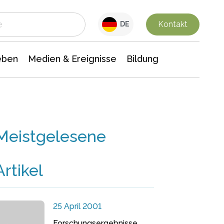
 Leben
Medien & Ereignisse
Interdisziplinäre Forschung
Veranstaltungsnachrichten
n Chemie
Gesellschaftswissenschaften
Kontakt
DE
eben
Medien & Ereignisse
Bildung
Meistgelesene
Artikel
25 April 2001
Forschungsergebnisse