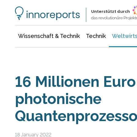
Wissenschaft & Technik
Informationstechnologie
Energie & Elektrotechnik
Unterstützt durch
das revolutionäre Proje
Wissenschaft & Technik
Technik
Weltwirts
16 Millionen Euro
photonische
Quantenprozesso
18 January 2022