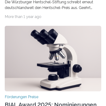
Die Würzburger Hentschel-Stiftung schreibt erneut
deutschlandweit den Hentschel-Preis aus. Geehrt
werden soll eine herausragende Doktorarbeit oder eine
More than 1 year ago
hochrangige wissenschaftliche Publikation zum Thema
Schlaganfall. Die Hentschel-Stiftung „Kampf dem
Schlaganfall“ mit Sitz in Würzburg fördert die
Schlaganfallforschung, um die Behandlung der
Betroffenen zu verbessern. Dazu schreibt sie auch in
diesem Jahr wieder deutschlandweit den Hentschel-
Preis aus. Er richtet sich gezielt an jüngere
Forscherinnen und Forscher unter 40 Jahren. Geehrt
werden soll eine herausragende Doktorarbeit oder eine
hochrangige wissenschaftliche Publikation zum Thema
Schlaganfall….
Förderungen Preise
BIAL Award 2025: Nominierungen