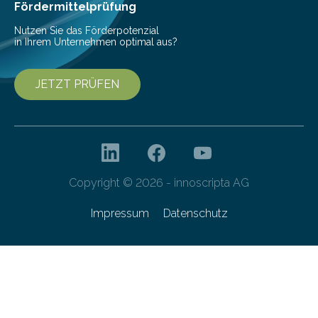
Franziska Diebel, Pauline Hoffmann und Yusuf Toprak
Fördermittelprüfung
entwickelt. Mit nur…
Nutzen Sie das Förderpotenzial
in Ihrem Unternehmen optimal aus?
JETZT PRÜFEN
Copyright © 2026 - innoscripta AG
Impressum
Datenschutz