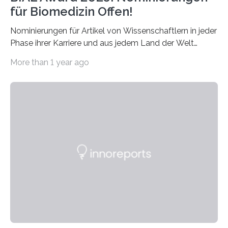
für Biomedizin Offen!
Nominierungen für Artikel von Wissenschaftlern in jeder
Phase ihrer Karriere und aus jedem Land der Welt
willkommen sind Dieser internationale Preis wurde ins
More than 1 year ago
Leben gerufen, um die bemerkenswertesten
wissenschaftlichen Entdeckungen im biomedizinischen
Bereich auszuzeichnen. Er hat sich einen wachsenden
Ruf als Vorstufe zum Nobelpreis erarbeitet, da er in
einer früheren Ausgabe zwei Autoren auszeichnete, die
später mit dem Nobelpreis für Medizin geehrt wurden.
Die vierte Ausgabe des internationalen Preises der BIAL
Foundation, des BIAL Award in Biomedicine ist in
vollem…