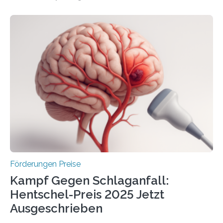
Überplanmäßige Verpflichtungsermächtigungen in
Höhe von bis zu 272 Millionen Euro wurden in dieser
Woche vom Haushaltsausschuss freigegeben – unter
anderem zur Unterstützung der
Industrieforschungsprogramme Industrielle
Gemeinschaftsforschung (IGF), Zentrales
Innovationsprogramm Mittelstand (ZIM) und
Innovationskompetenz INNO-KOM. Auf dem
Innovationstag Mittelstand 2025 am 5. Juni 2025 in
Berlin überbrachte das Bundesministerium für
Wirtschaft und Energie eine gute Nachricht:
Überplanmäßige Verpflichtungsermächtigungen in
Höhe…
Förderungen Preise
Kampf Gegen Schlaganfall:
Hentschel-Preis 2025 Jetzt
Ausgeschrieben