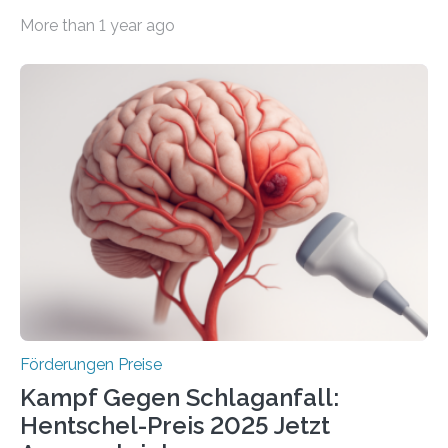
Wirtschaft und Energie eine gute Nachricht:
More than 1 year ago
Überplanmäßige Verpflichtungsermächtigungen in
Höhe von bis zu 272 Millionen Euro wurden in dieser
Woche vom Haushaltsausschuss freigegeben – unter
anderem zur Unterstützung der
Industrieforschungsprogramme Industrielle
Gemeinschaftsforschung (IGF), Zentrales
Innovationsprogramm Mittelstand (ZIM) und
Innovationskompetenz INNO-KOM. Auf dem
Innovationstag Mittelstand 2025 am 5. Juni 2025 in
Berlin überbrachte das Bundesministerium für
Wirtschaft und Energie eine gute Nachricht:
Überplanmäßige Verpflichtungsermächtigungen in
Höhe…
Förderungen Preise
Kampf Gegen Schlaganfall:
Hentschel-Preis 2025 Jetzt