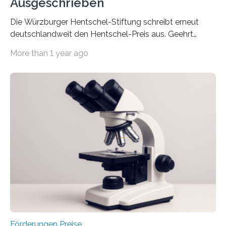
Ausgeschrieben
Die Würzburger Hentschel-Stiftung schreibt erneut
deutschlandweit den Hentschel-Preis aus. Geehrt
werden soll eine herausragende Doktorarbeit oder eine
More than 1 year ago
hochrangige wissenschaftliche Publikation zum Thema
Schlaganfall. Die Hentschel-Stiftung „Kampf dem
Schlaganfall“ mit Sitz in Würzburg fördert die
Schlaganfallforschung, um die Behandlung der
Betroffenen zu verbessern. Dazu schreibt sie auch in
diesem Jahr wieder deutschlandweit den Hentschel-
Preis aus. Er richtet sich gezielt an jüngere
Forscherinnen und Forscher unter 40 Jahren. Geehrt
werden soll eine herausragende Doktorarbeit oder eine
hochrangige wissenschaftliche Publikation zum Thema
Schlaganfall….
Förderungen Preise