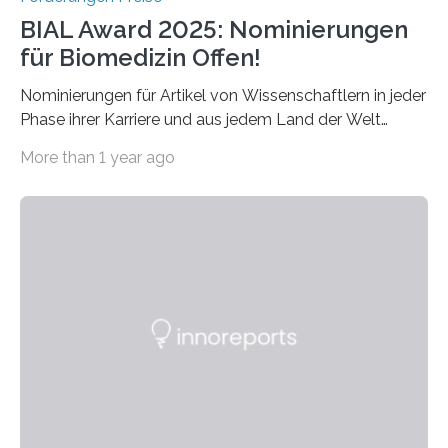
BIAL Award 2025: Nominierungen
für Biomedizin Offen!
Nominierungen für Artikel von Wissenschaftlern in jeder
Phase ihrer Karriere und aus jedem Land der Welt
willkommen sind Dieser internationale Preis wurde ins
More than 1 year ago
Leben gerufen, um die bemerkenswertesten
wissenschaftlichen Entdeckungen im biomedizinischen
Bereich auszuzeichnen. Er hat sich einen wachsenden
Ruf als Vorstufe zum Nobelpreis erarbeitet, da er in
einer früheren Ausgabe zwei Autoren auszeichnete, die
später mit dem Nobelpreis für Medizin geehrt wurden.
Die vierte Ausgabe des internationalen Preises der BIAL
Foundation, des BIAL Award in Biomedicine ist in
vollem…