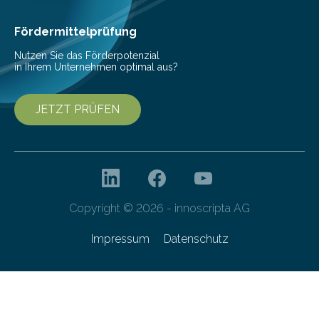
den Studierenden der Lebensmitteltechnologie
Franziska Diebel, Pauline Hoffmann und Yusuf Toprak
Fördermittelprüfung
entwickelt. Mit nur…
Nutzen Sie das Förderpotenzial
in Ihrem Unternehmen optimal aus?
JETZT PRÜFEN
Copyright © 2026 - innoscripta AG
Impressum
Datenschutz