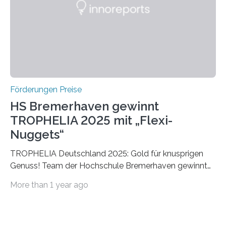
Foundation, des BIAL Award in Biomedicine ist in
vollem…
Förderungen Preise
HS Bremerhaven gewinnt
TROPHELIA 2025 mit „Flexi-
Nuggets“
TROPHELIA Deutschland 2025: Gold für knusprigen
Genuss! Team der Hochschule Bremerhaven gewinnt
mit “Flexi-Nuggets” und vertritt Deutschland bei
More than 1 year ago
ECOTROPHELIAMit der Produktidee “Flexi-Nuggets”
gewinnt das Studierenden-Team der Hochschule
Bremerhaven den diesjährigen TROPHELIA-