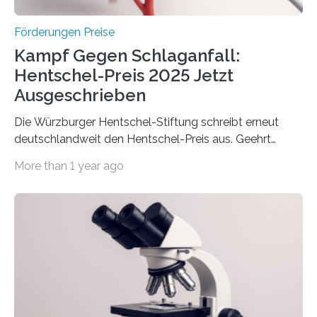
Höhe…
Förderungen Preise
Kampf Gegen Schlaganfall:
Hentschel-Preis 2025 Jetzt
Ausgeschrieben
Die Würzburger Hentschel-Stiftung schreibt erneut
deutschlandweit den Hentschel-Preis aus. Geehrt
werden soll eine herausragende Doktorarbeit oder eine
More than 1 year ago
hochrangige wissenschaftliche Publikation zum Thema
Schlaganfall. Die Hentschel-Stiftung „Kampf dem
Schlaganfall“ mit Sitz in Würzburg fördert die
Schlaganfallforschung, um die Behandlung der
Betroffenen zu verbessern. Dazu schreibt sie auch in
diesem Jahr wieder deutschlandweit den Hentschel-
Preis aus. Er richtet sich gezielt an jüngere
Forscherinnen und Forscher unter 40 Jahren. Geehrt
werden soll eine herausragende Doktorarbeit oder eine