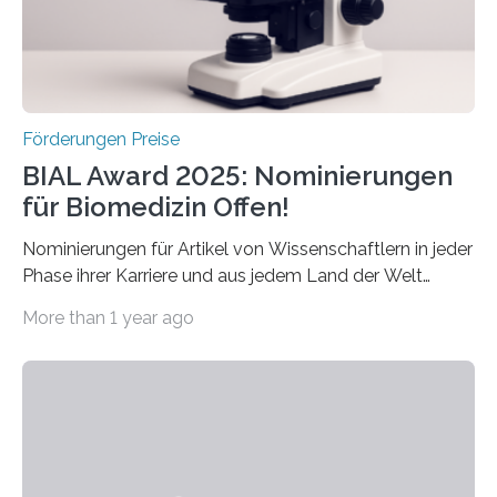
hochrangige wissenschaftliche Publikation zum Thema
Schlaganfall….
Förderungen Preise
BIAL Award 2025: Nominierungen
für Biomedizin Offen!
Nominierungen für Artikel von Wissenschaftlern in jeder
Phase ihrer Karriere und aus jedem Land der Welt
willkommen sind Dieser internationale Preis wurde ins
More than 1 year ago
Leben gerufen, um die bemerkenswertesten
wissenschaftlichen Entdeckungen im biomedizinischen
Bereich auszuzeichnen. Er hat sich einen wachsenden
Ruf als Vorstufe zum Nobelpreis erarbeitet, da er in
einer früheren Ausgabe zwei Autoren auszeichnete, die
später mit dem Nobelpreis für Medizin geehrt wurden.
Die vierte Ausgabe des internationalen Preises der BIAL