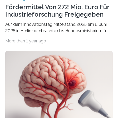
Fördermittel Von 272 Mio. Euro Für
Industrieforschung Freigegeben
Auf dem Innovationstag Mittelstand 2025 am 5. Juni
2025 in Berlin überbrachte das Bundesministerium für
Wirtschaft und Energie eine gute Nachricht:
More than 1 year ago
Überplanmäßige Verpflichtungsermächtigungen in
Höhe von bis zu 272 Millionen Euro wurden in dieser
Woche vom Haushaltsausschuss freigegeben – unter
anderem zur Unterstützung der
Industrieforschungsprogramme Industrielle
Gemeinschaftsforschung (IGF), Zentrales
Innovationsprogramm Mittelstand (ZIM) und
Innovationskompetenz INNO-KOM. Auf dem
Innovationstag Mittelstand 2025 am 5. Juni 2025 in
Berlin überbrachte das Bundesministerium für
Wirtschaft und Energie eine gute Nachricht:
Überplanmäßige Verpflichtungsermächtigungen in