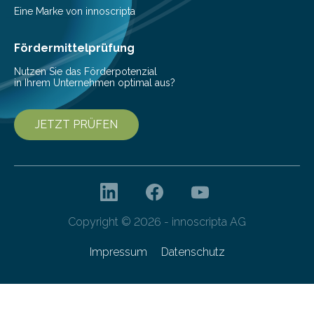
Beeinträchtigung der Lebensqualität und besonders in
Eine Marke von innoscripta
höherem Lebensalter mit vielen
Krankenhausaufenthalten verbunden. „Mit Hilfe digitaler
Fördermittelprüfung
Technologien…
Nutzen Sie das Förderpotenzial
in Ihrem Unternehmen optimal aus?
JETZT PRÜFEN
Copyright © 2026 - innoscripta AG
Impressum
Datenschutz