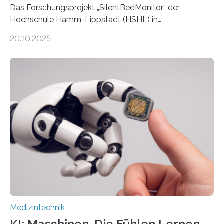
Das Forschungsprojekt „SilentBedMonitor“ der
Hochschule Hamm-Lippstadt (HSHL) in
Zusammenarbeit mit der Berliner 5micron GmbH zielt
20.10.2025
auf Personen ab, die bettlägerig sind oder in ihrer
Mobilität stark eingeschränkt sind. Die 5micron GmbH
verantwortet innerhalb des Projekts die technologische
Entwicklung der Sensorik und Datenübertragung. Die
HSHL verantwortet die wissenschaftliche Begleitung
sowie die KI-gestützte Datenauswertung. Das Ziel ist
die Entwicklung eines berührungslosen
Assistenzsystems, das den Zustand der Person
kontinuierlich erfasst, pflegende Personen unterstützt
und in Notfällen selbstständig Alarm schlägt. „Die Idee
der 5micron…
Medizintechnik