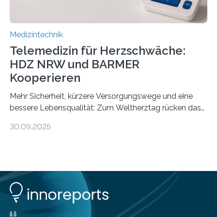
Medizintechnik
Telemedizin für Herzschwäche:
HDZ NRW und BARMER
Kooperieren
Mehr Sicherheit, kürzere Versorgungswege und eine
bessere Lebensqualität: Zum Weltherztag rücken das
Herz- und Diabeteszentrum NRW (HDZ NRW), Bad
30.09.2025
Oeynhausen, und die BARMER die Bedürfnisse von
Menschen mit chronischer Herzschwäche in den Fokus.
Beide Partner haben jetzt einen Vertrag zur
telemedizinischen Begleitversorgung geschlossen.
Rund vier Millionen Menschen in Deutschland leiden an
behandlungsbedürftiger Herzschwäche
(Herzinsuffizienz). Als chronische und fortschreitende
Herzerkrankung ist diese mit einer zunehmenden