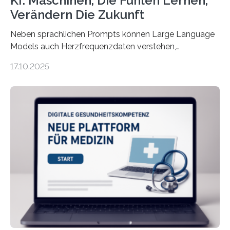
KI: Maschinen, Die Fühlen Lernen,
Verändern Die Zukunft
Neben sprachlichen Prompts können Large Language
Models auch Herzfrequenzdaten verstehen,
interpretieren und daran angepasst reagieren. Das
17.10.2025
haben Dr. Morris Gellisch, ehemals an der Ruhr-
Universität Bochum und heute an der Universität Zürich,
und Boris Burr von der Ruhr-Universität Bochum in
einem Experiment nachgewiesen. Sie entwickelten
dafür eine technische Schnittstelle, über die
physiologische Daten in Echtzeit an das Sprachmodell
übermittelt werden können. Die Künstliche Intelligenz
kann dadurch auch die Sprache des Körpers
einbeziehen, auf die Menschen keinen bewussten
Einfluss nehmen. Das eröffnet…