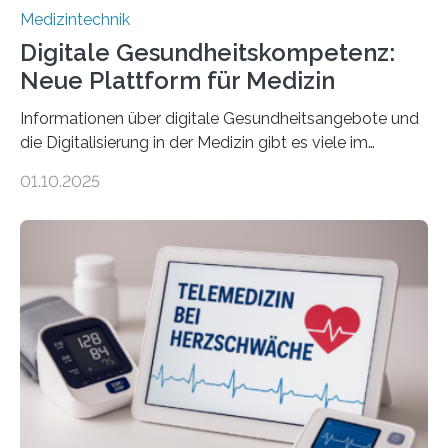
Medizintechnik
Digitale Gesundheitskompetenz:
Neue Plattform für Medizin
Informationen über digitale Gesundheitsangebote und
die Digitalisierung in der Medizin gibt es viele im
Internet – doch wie findet man schnellen Zugang zu
01.10.2025
seriösen und wissenschaftlich abgesicherten Inhalten?
Genau hier setzt die Wissensplattform Medical
Informatics Hub in Saxony (MiHUBx) an. Entwickelt von
Forscherinnen der Technischen Universität Dresden
(TUD) richtet sich das Portal sowohl an Patientinnen
und Patienten, aber ebenso an medizinisches
Fachpersonal. Für all diese Zielgruppen bietet sie
speziell zugeschnittene Informationen, um deren
digitale Gesundheitskompetenz zu steigern. MiHUBx ist
die…