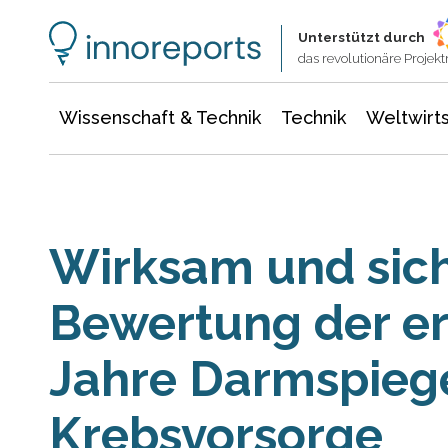
Wissenschaft & Technik
Informationstechnologie
Energie & Elektrotechnik
Unterstützt durch
das revolutionäre Proje
Wissenschaft & Technik
Technik
Weltwirts
Wirksam und sich
Bewertung der er
Jahre Darmspiege
Krebsvorsorge