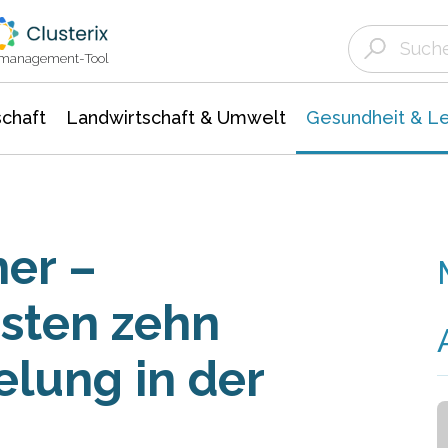
Landwirtschaft & Umwelt
Gesundheit &
Agrar- Forstwissenschaften
Biowissenschafte
Unternehmensmeldungen
Ökologie Umwelt- Naturschutz
ktmanagement-Tool
chaft
Landwirtschaft & Umwelt
Gesundheit & L
er –
sten zehn
lung in der