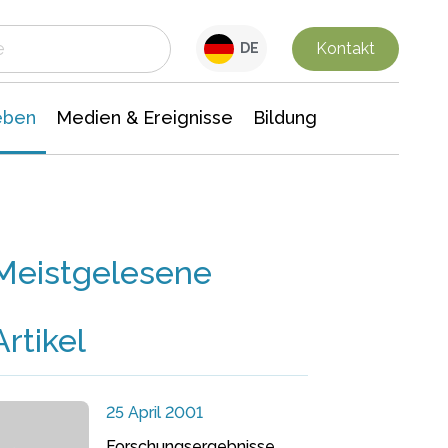
 Leben
Medien & Ereignisse
Interdisziplinäre Forschung
Veranstaltungsnachrichten
n Chemie
Gesellschaftswissenschaften
Kontakt
DE
eben
Medien & Ereignisse
Bildung
Meistgelesene
Artikel
25 April 2001
Forschungsergebnisse