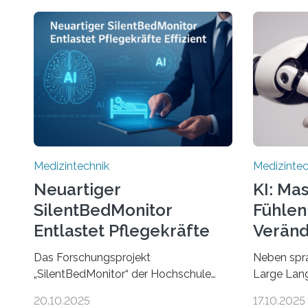
Medizintechnik
Medizintec
Neuartiger
KI: Ma
SilentBedMonitor
Fühlen
Entlastet Pflegekräfte
Veränd
Effizient
Das Forschungsprojekt
Neben spr
„SilentBedMonitor“ der Hochschule
Large Lan
Hamm-Lippstadt (HSHL) in
Herzfreque
20.10.2025
17.10.2025
Zusammenarbeit mit der Berliner
interpreti