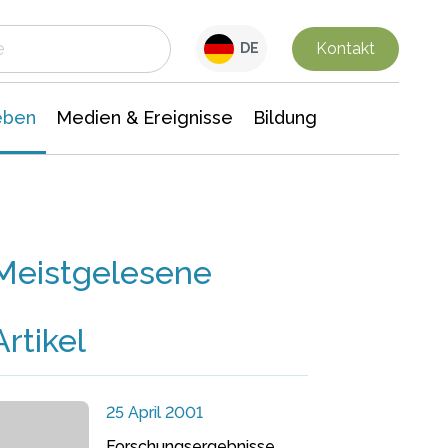
 Leben
Medien & Ereignisse
Interdisziplinäre Forschung
Veranstaltungsnachrichten
n Chemie
Gesellschaftswissenschaften
Kontakt
DE
eben
Medien & Ereignisse
Bildung
Meistgelesene
Artikel
25 April 2001
Forschungsergebnisse