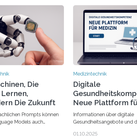
hnik
Medizintechnik
schinen, Die
Digitale
 Lernen,
Gesundheitskomp
ern Die Zukunft
Neue Plattform fü
Medizin
achlichen Prompts können
Informationen über digitale
guage Models auch
Gesundheitsangebote und d
nzdaten verstehen,
Digitalisierung in der Medizin
01.10.2025
eren und daran angepasst
viele im Internet – doch wie