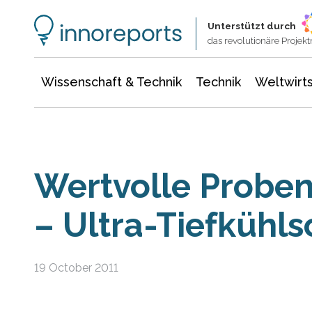
Wissenschaft & Technik
Informationstechnologie
Energie & Elektrotechnik
Unterstützt durch
das revolutionäre Proje
Wissenschaft & Technik
Technik
Weltwirts
Wertvolle Proben
– Ultra-Tiefkühl
19 October 2011