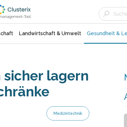
Landwirtschaft & Umwelt
Gesundheit &
Agrar- Forstwissenschaften
Biowissenschafte
Unternehmensmeldungen
Ökologie Umwelt- Naturschutz
ktmanagement-Tool
chaft
Landwirtschaft & Umwelt
Gesundheit & L
 sicher lagern
schränke
Medizintechnik