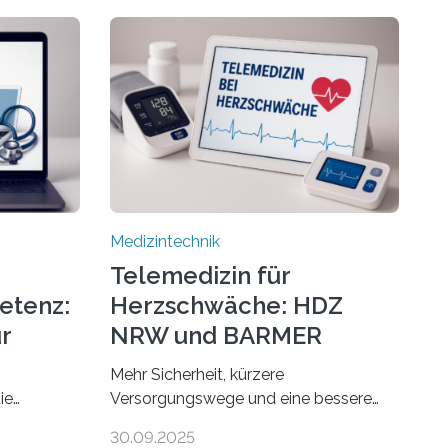
Medizintechnik
Telemedizin für
etenz:
Herzschwäche: HDZ
r
NRW und BARMER
Kooperieren
Mehr Sicherheit, kürzere
ie
Versorgungswege und eine bessere
 gibt es
Lebensqualität: Zum Weltherztag
30.09.2025
 findet man
rücken das Herz- und