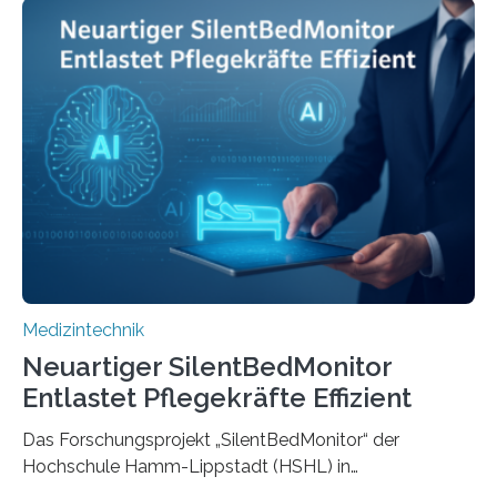
Medizintechnik
Neuartiger SilentBedMonitor
Entlastet Pflegekräfte Effizient
Das Forschungsprojekt „SilentBedMonitor“ der
Hochschule Hamm-Lippstadt (HSHL) in
Zusammenarbeit mit der Berliner 5micron GmbH zielt