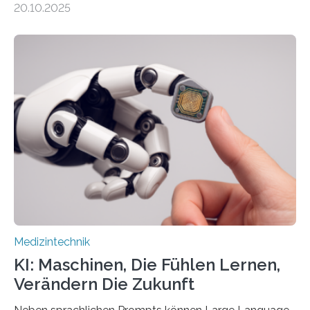
20.10.2025
auf Personen ab, die bettlägerig sind oder in ihrer
Mobilität stark eingeschränkt sind. Die 5micron GmbH
verantwortet innerhalb des Projekts die technologische
Entwicklung der Sensorik und Datenübertragung. Die
HSHL verantwortet die wissenschaftliche Begleitung
sowie die KI-gestützte Datenauswertung. Das Ziel ist
die Entwicklung eines berührungslosen
Assistenzsystems, das den Zustand der Person
kontinuierlich erfasst, pflegende Personen unterstützt
und in Notfällen selbstständig Alarm schlägt. „Die Idee
der 5micron…
Medizintechnik
KI: Maschinen, Die Fühlen Lernen,
Verändern Die Zukunft