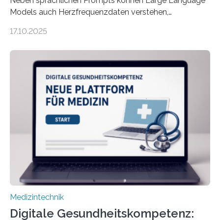
Neben sprachlichen Prompts können Large Language
Models auch Herzfrequenzdaten verstehen,
interpretieren und daran angepasst reagieren. Das
17.10.2025
haben Dr. Morris Gellisch, ehemals an der Ruhr-
Universität Bochum und heute an der Universität Zürich,
und Boris Burr von der Ruhr-Universität Bochum in
einem Experiment nachgewiesen. Sie entwickelten
dafür eine technische Schnittstelle, über die
physiologische Daten in Echtzeit an das Sprachmodell
übermittelt werden können. Die Künstliche Intelligenz
kann dadurch auch die Sprache des Körpers
einbeziehen, auf die Menschen keinen bewussten
Einfluss nehmen. Das eröffnet…
Medizintechnik
Digitale Gesundheitskompetenz: