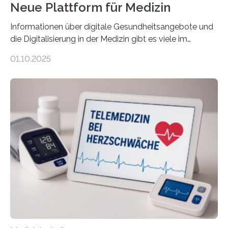
Neue Plattform für Medizin
Informationen über digitale Gesundheitsangebote und
die Digitalisierung in der Medizin gibt es viele im
Internet – doch wie findet man schnellen Zugang zu
01.10.2025
seriösen und wissenschaftlich abgesicherten Inhalten?
Genau hier setzt die Wissensplattform Medical
Informatics Hub in Saxony (MiHUBx) an. Entwickelt von
Forscherinnen der Technischen Universität Dresden
(TUD) richtet sich das Portal sowohl an Patientinnen
und Patienten, aber ebenso an medizinisches
Fachpersonal. Für all diese Zielgruppen bietet sie
speziell zugeschnittene Informationen, um deren
digitale Gesundheitskompetenz zu steigern. MiHUBx ist
die…