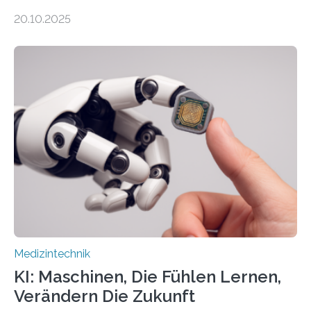
Zusammenarbeit mit der Berliner 5micron GmbH zielt
20.10.2025
auf Personen ab, die bettlägerig sind oder in ihrer
Mobilität stark eingeschränkt sind. Die 5micron GmbH
verantwortet innerhalb des Projekts die technologische
Entwicklung der Sensorik und Datenübertragung. Die
HSHL verantwortet die wissenschaftliche Begleitung
sowie die KI-gestützte Datenauswertung. Das Ziel ist
die Entwicklung eines berührungslosen
Assistenzsystems, das den Zustand der Person
kontinuierlich erfasst, pflegende Personen unterstützt
und in Notfällen selbstständig Alarm schlägt. „Die Idee
der 5micron…
Medizintechnik
KI: Maschinen, Die Fühlen Lernen,
Verändern Die Zukunft