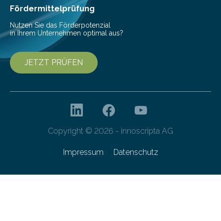
Krankenhausaufenthalten verbunden. „Mit Hilfe digitaler
Fördermittelprüfung
Technologien…
Nutzen Sie das Förderpotenzial
in Ihrem Unternehmen optimal aus?
JETZT PRÜFEN
Copyright © 2026 - innoscripta AG
Impressum
Datenschutz