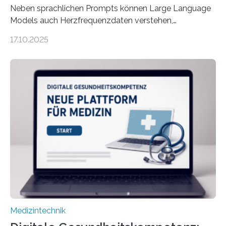
Neben sprachlichen Prompts können Large Language
Models auch Herzfrequenzdaten verstehen,
interpretieren und daran angepasst reagieren. Das
17.10.2025
haben Dr. Morris Gellisch, ehemals an der Ruhr-
Universität Bochum und heute an der Universität Zürich,
und Boris Burr von der Ruhr-Universität Bochum in
einem Experiment nachgewiesen. Sie entwickelten
dafür eine technische Schnittstelle, über die
physiologische Daten in Echtzeit an das Sprachmodell
übermittelt werden können. Die Künstliche Intelligenz
kann dadurch auch die Sprache des Körpers
einbeziehen, auf die Menschen keinen bewussten
Einfluss nehmen. Das eröffnet…
Medizintechnik