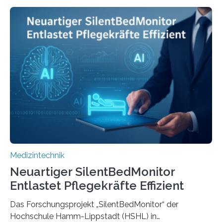
Medizintechnik
Neuartiger SilentBedMonitor
Entlastet Pflegekräfte Effizient
Das Forschungsprojekt „SilentBedMonitor“ der
Hochschule Hamm-Lippstadt (HSHL) in