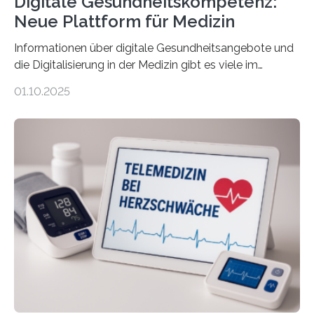
Digitale Gesundheitskompetenz:
Neue Plattform für Medizin
Informationen über digitale Gesundheitsangebote und
die Digitalisierung in der Medizin gibt es viele im
Internet – doch wie findet man schnellen Zugang zu
01.10.2025
seriösen und wissenschaftlich abgesicherten Inhalten?
Genau hier setzt die Wissensplattform Medical
Informatics Hub in Saxony (MiHUBx) an. Entwickelt von
Forscherinnen der Technischen Universität Dresden
(TUD) richtet sich das Portal sowohl an Patientinnen
und Patienten, aber ebenso an medizinisches
Fachpersonal. Für all diese Zielgruppen bietet sie
speziell zugeschnittene Informationen, um deren
digitale Gesundheitskompetenz zu steigern. MiHUBx ist
die…