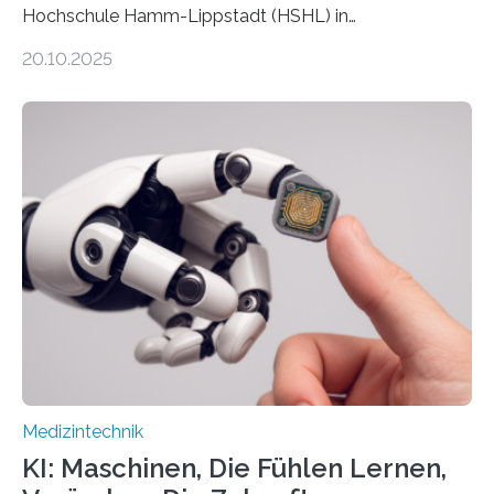
Hochschule Hamm-Lippstadt (HSHL) in
Zusammenarbeit mit der Berliner 5micron GmbH zielt
20.10.2025
auf Personen ab, die bettlägerig sind oder in ihrer
Mobilität stark eingeschränkt sind. Die 5micron GmbH
verantwortet innerhalb des Projekts die technologische
Entwicklung der Sensorik und Datenübertragung. Die
HSHL verantwortet die wissenschaftliche Begleitung
sowie die KI-gestützte Datenauswertung. Das Ziel ist
die Entwicklung eines berührungslosen
Assistenzsystems, das den Zustand der Person
kontinuierlich erfasst, pflegende Personen unterstützt
und in Notfällen selbstständig Alarm schlägt. „Die Idee
der 5micron…
Medizintechnik
KI: Maschinen, Die Fühlen Lernen,