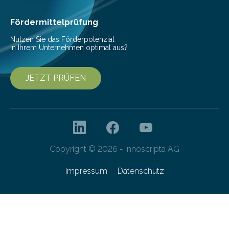
höherem Lebensalter mit vielen
Krankenhausaufenthalten verbunden. „Mit Hilfe digitaler
Fördermittelprüfung
Technologien…
Nutzen Sie das Förderpotenzial
in Ihrem Unternehmen optimal aus?
JETZT PRÜFEN
Copyright © 2026 - innoscripta AG
Impressum
Datenschutz