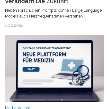
Verändern Die Zukunft
Neben sprachlichen Prompts können Large Language
Models auch Herzfrequenzdaten verstehen,
interpretieren und daran angepasst reagieren. Das
17.10.2025
haben Dr. Morris Gellisch, ehemals an der Ruhr-
Universität Bochum und heute an der Universität Zürich,
und Boris Burr von der Ruhr-Universität Bochum in
einem Experiment nachgewiesen. Sie entwickelten
dafür eine technische Schnittstelle, über die
physiologische Daten in Echtzeit an das Sprachmodell
übermittelt werden können. Die Künstliche Intelligenz
kann dadurch auch die Sprache des Körpers
einbeziehen, auf die Menschen keinen bewussten
Einfluss nehmen. Das eröffnet…
Medizintechnik