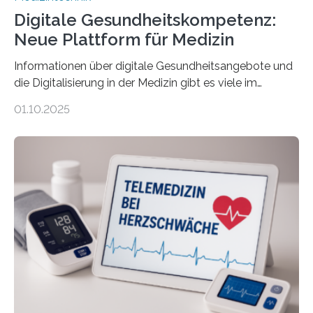
Digitale Gesundheitskompetenz:
Neue Plattform für Medizin
Informationen über digitale Gesundheitsangebote und
die Digitalisierung in der Medizin gibt es viele im
Internet – doch wie findet man schnellen Zugang zu
01.10.2025
seriösen und wissenschaftlich abgesicherten Inhalten?
Genau hier setzt die Wissensplattform Medical
Informatics Hub in Saxony (MiHUBx) an. Entwickelt von
Forscherinnen der Technischen Universität Dresden
(TUD) richtet sich das Portal sowohl an Patientinnen
und Patienten, aber ebenso an medizinisches
Fachpersonal. Für all diese Zielgruppen bietet sie
speziell zugeschnittene Informationen, um deren
digitale Gesundheitskompetenz zu steigern. MiHUBx ist
die…