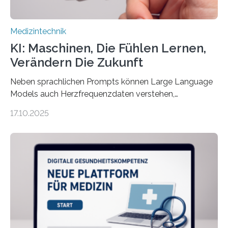
Medizintechnik
KI: Maschinen, Die Fühlen Lernen,
Verändern Die Zukunft
Neben sprachlichen Prompts können Large Language
Models auch Herzfrequenzdaten verstehen,
interpretieren und daran angepasst reagieren. Das
17.10.2025
haben Dr. Morris Gellisch, ehemals an der Ruhr-
Universität Bochum und heute an der Universität Zürich,
und Boris Burr von der Ruhr-Universität Bochum in
einem Experiment nachgewiesen. Sie entwickelten
dafür eine technische Schnittstelle, über die
physiologische Daten in Echtzeit an das Sprachmodell
übermittelt werden können. Die Künstliche Intelligenz
kann dadurch auch die Sprache des Körpers
einbeziehen, auf die Menschen keinen bewussten