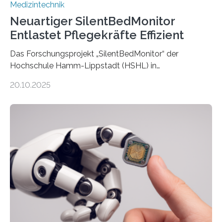
Medizintechnik
Neuartiger SilentBedMonitor
Entlastet Pflegekräfte Effizient
Das Forschungsprojekt „SilentBedMonitor“ der
Hochschule Hamm-Lippstadt (HSHL) in
Zusammenarbeit mit der Berliner 5micron GmbH zielt
20.10.2025
auf Personen ab, die bettlägerig sind oder in ihrer
Mobilität stark eingeschränkt sind. Die 5micron GmbH
verantwortet innerhalb des Projekts die technologische
Entwicklung der Sensorik und Datenübertragung. Die
HSHL verantwortet die wissenschaftliche Begleitung
sowie die KI-gestützte Datenauswertung. Das Ziel ist
die Entwicklung eines berührungslosen
Assistenzsystems, das den Zustand der Person
kontinuierlich erfasst, pflegende Personen unterstützt
und in Notfällen selbstständig Alarm schlägt. „Die Idee
der 5micron…