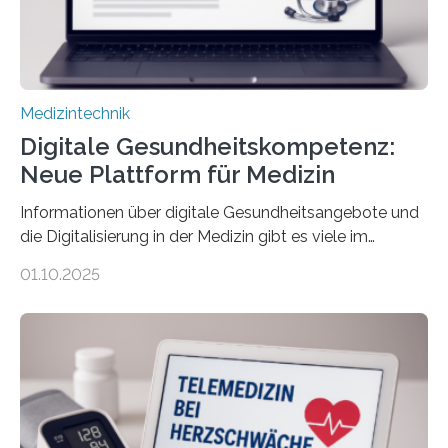
Einfluss nehmen. Das eröffnet…
Medizintechnik
Digitale Gesundheitskompetenz:
Neue Plattform für Medizin
Informationen über digitale Gesundheitsangebote und
die Digitalisierung in der Medizin gibt es viele im
Internet – doch wie findet man schnellen Zugang zu
01.10.2025
seriösen und wissenschaftlich abgesicherten Inhalten?
Genau hier setzt die Wissensplattform Medical
Informatics Hub in Saxony (MiHUBx) an. Entwickelt von
Forscherinnen der Technischen Universität Dresden
(TUD) richtet sich das Portal sowohl an Patientinnen
und Patienten, aber ebenso an medizinisches
Fachpersonal. Für all diese Zielgruppen bietet sie