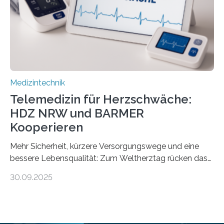
speziell zugeschnittene Informationen, um deren
digitale Gesundheitskompetenz zu steigern. MiHUBx ist
die…
Medizintechnik
Telemedizin für Herzschwäche:
HDZ NRW und BARMER
Kooperieren
Mehr Sicherheit, kürzere Versorgungswege und eine
bessere Lebensqualität: Zum Weltherztag rücken das
Herz- und Diabeteszentrum NRW (HDZ NRW), Bad
30.09.2025
Oeynhausen, und die BARMER die Bedürfnisse von
Menschen mit chronischer Herzschwäche in den Fokus.
Beide Partner haben jetzt einen Vertrag zur
telemedizinischen Begleitversorgung geschlossen.