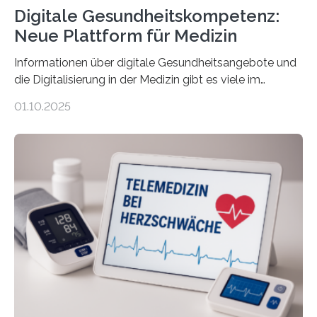
Digitale Gesundheitskompetenz:
Neue Plattform für Medizin
Informationen über digitale Gesundheitsangebote und
die Digitalisierung in der Medizin gibt es viele im
Internet – doch wie findet man schnellen Zugang zu
01.10.2025
seriösen und wissenschaftlich abgesicherten Inhalten?
Genau hier setzt die Wissensplattform Medical
Informatics Hub in Saxony (MiHUBx) an. Entwickelt von
Forscherinnen der Technischen Universität Dresden
(TUD) richtet sich das Portal sowohl an Patientinnen
und Patienten, aber ebenso an medizinisches
Fachpersonal. Für all diese Zielgruppen bietet sie
speziell zugeschnittene Informationen, um deren
digitale Gesundheitskompetenz zu steigern. MiHUBx ist
die…