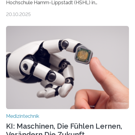
Hochschule Hamm-Lippstadt (HSHL) in
Zusammenarbeit mit der Berliner 5micron GmbH zielt
20.10.2025
auf Personen ab, die bettlägerig sind oder in ihrer
Mobilität stark eingeschränkt sind. Die 5micron GmbH
verantwortet innerhalb des Projekts die technologische
Entwicklung der Sensorik und Datenübertragung. Die
HSHL verantwortet die wissenschaftliche Begleitung
sowie die KI-gestützte Datenauswertung. Das Ziel ist
die Entwicklung eines berührungslosen
Assistenzsystems, das den Zustand der Person
kontinuierlich erfasst, pflegende Personen unterstützt
und in Notfällen selbstständig Alarm schlägt. „Die Idee
der 5micron…
Medizintechnik
KI: Maschinen, Die Fühlen Lernen,
Verändern Die Zukunft