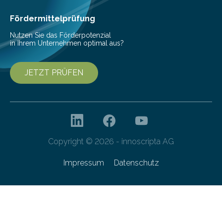
höherem Lebensalter mit vielen
Krankenhausaufenthalten verbunden. „Mit Hilfe digitaler
Fördermittelprüfung
Technologien…
Nutzen Sie das Förderpotenzial
in Ihrem Unternehmen optimal aus?
JETZT PRÜFEN
Copyright © 2026 - innoscripta AG
Impressum
Datenschutz