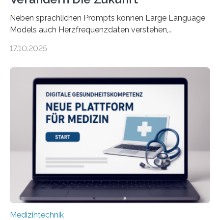
Neben sprachlichen Prompts können Large Language
Models auch Herzfrequenzdaten verstehen,
interpretieren und daran angepasst reagieren. Das
17.10.2025
haben Dr. Morris Gellisch, ehemals an der Ruhr-
Universität Bochum und heute an der Universität Zürich,
und Boris Burr von der Ruhr-Universität Bochum in
einem Experiment nachgewiesen. Sie entwickelten
dafür eine technische Schnittstelle, über die
physiologische Daten in Echtzeit an das Sprachmodell
übermittelt werden können. Die Künstliche Intelligenz
kann dadurch auch die Sprache des Körpers
einbeziehen, auf die Menschen keinen bewussten
Einfluss nehmen. Das eröffnet…
Medizintechnik