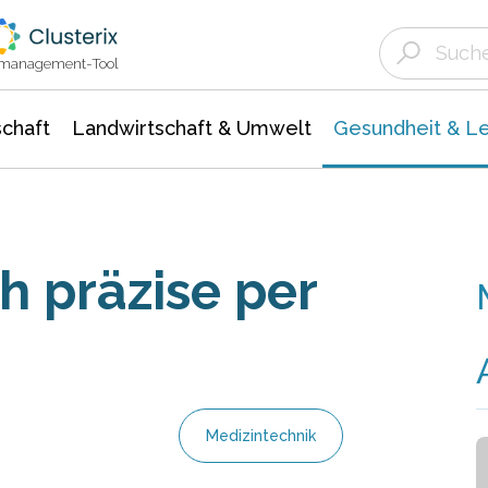
Landwirtschaft & Umwelt
Gesundheit &
Agrar- Forstwissenschaften
Biowissenschafte
Unternehmensmeldungen
Ökologie Umwelt- Naturschutz
ktmanagement-Tool
chaft
Landwirtschaft & Umwelt
Gesundheit & L
h präzise per
Medizintechnik