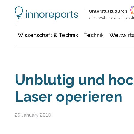
Wissenschaft & Technik
Informationstechnologie
Energie & Elektrotechnik
Unterstützt durch
das revolutionäre Proje
Wissenschaft & Technik
Technik
Weltwirts
Unblutig und hoc
Laser operieren
26 January 2010