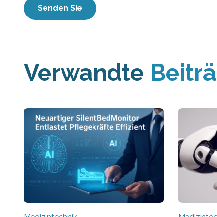
Verwandte
Beitr
Medizintechnik
Medizintec