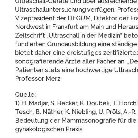
Ultraschall-Geräte und über ausreichende 
Ultraschalluntersuchung verfügen. Profes
Vizepräsident der DEGUM, Direktor der Fr
Nordwest in Frankfurt am Main und Heraus
Zeitschrift „Ultraschall in der Medizin“ bet
fundierten Grundausbildung eine ständig
bietet daher eine dreistufiges zertifizierte
sonografierende Ärzte aller Fächer an. „Den
Patienten stets eine hochwertige Ultrascha
Professor Merz.
Quelle:
1) H. Madjar, S. Becker, K. Doubek, T. Horch
Tesch, B. Näther, K. Niebling, U. Pröls, A.-R.
Bedeutung der Mammasonografie für die 
gynäkologischen Praxis