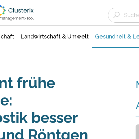
Landwirtschaft & Umwelt
Gesundheit &
Agrar- Forstwissenschaften
Biowissenschafte
Unternehmensmeldungen
Ökologie Umwelt- Naturschutz
ktmanagement-Tool
chaft
Landwirtschaft & Umwelt
Gesundheit & L
nt frühe
e:
stik besser
 und Röntgen