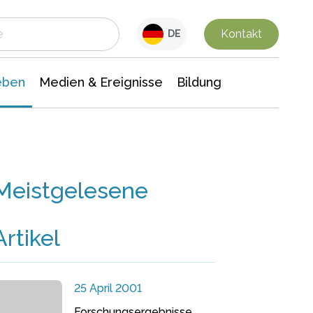
 Leben
Medien & Ereignisse
Interdisziplinäre Forschung
Veranstaltungsnachrichten
n Chemie
Gesellschaftswissenschaften
Kontakt
DE
eben
Medien & Ereignisse
Bildung
Meistgelesene
Artikel
25 April 2001
Forschungsergebnisse