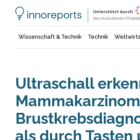
Wissenschaft & Technik
Informationstechnologie
Energie & Elektrotechnik
Unterstützt durch
das revolutionäre Proje
Wissenschaft & Technik
Technik
Weltwirts
Ultraschall erken
Mammakarzinom
Brustkrebsdiagno
als durch Tasten