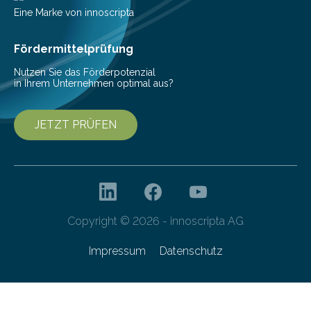
Beeinträchtigung der Lebensqualität und besonders in
Eine Marke von innoscripta
höherem Lebensalter mit vielen
Krankenhausaufenthalten verbunden. „Mit Hilfe digitaler
Fördermittelprüfung
Technologien…
Nutzen Sie das Förderpotenzial
in Ihrem Unternehmen optimal aus?
JETZT PRÜFEN
Copyright © 2026 - innoscripta AG
Impressum
Datenschutz