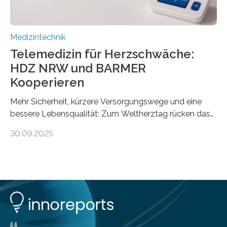
Medizintechnik
Telemedizin für Herzschwäche:
HDZ NRW und BARMER
Kooperieren
Mehr Sicherheit, kürzere Versorgungswege und eine
bessere Lebensqualität: Zum Weltherztag rücken das
Herz- und Diabeteszentrum NRW (HDZ NRW), Bad
30.09.2025
Oeynhausen, und die BARMER die Bedürfnisse von
Menschen mit chronischer Herzschwäche in den Fokus.
Beide Partner haben jetzt einen Vertrag zur
telemedizinischen Begleitversorgung geschlossen.
Rund vier Millionen Menschen in Deutschland leiden an
behandlungsbedürftiger Herzschwäche
(Herzinsuffizienz). Als chronische und fortschreitende
Herzerkrankung ist diese mit einer zunehmenden