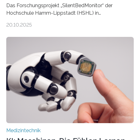
Das Forschungsprojekt „SilentBedMonitor“ der
Hochschule Hamm-Lippstadt (HSHL) in
Zusammenarbeit mit der Berliner 5micron GmbH zielt
20.10.2025
auf Personen ab, die bettlägerig sind oder in ihrer
Mobilität stark eingeschränkt sind. Die 5micron GmbH
verantwortet innerhalb des Projekts die technologische
Entwicklung der Sensorik und Datenübertragung. Die
HSHL verantwortet die wissenschaftliche Begleitung
sowie die KI-gestützte Datenauswertung. Das Ziel ist
die Entwicklung eines berührungslosen
Assistenzsystems, das den Zustand der Person
kontinuierlich erfasst, pflegende Personen unterstützt
und in Notfällen selbstständig Alarm schlägt. „Die Idee
der 5micron…
Medizintechnik