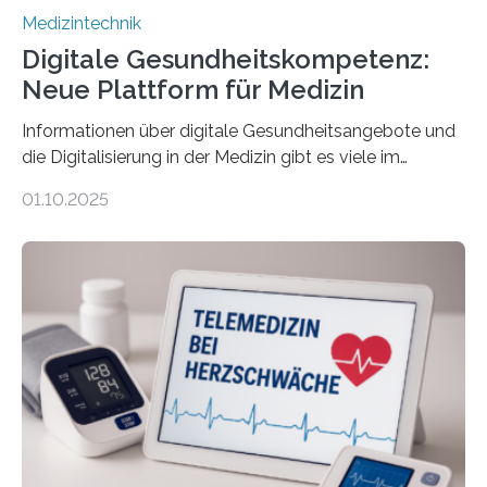
Medizintechnik
Digitale Gesundheitskompetenz:
Neue Plattform für Medizin
Informationen über digitale Gesundheitsangebote und
die Digitalisierung in der Medizin gibt es viele im
Internet – doch wie findet man schnellen Zugang zu
01.10.2025
seriösen und wissenschaftlich abgesicherten Inhalten?
Genau hier setzt die Wissensplattform Medical
Informatics Hub in Saxony (MiHUBx) an. Entwickelt von
Forscherinnen der Technischen Universität Dresden
(TUD) richtet sich das Portal sowohl an Patientinnen
und Patienten, aber ebenso an medizinisches
Fachpersonal. Für all diese Zielgruppen bietet sie
speziell zugeschnittene Informationen, um deren
digitale Gesundheitskompetenz zu steigern. MiHUBx ist
die…