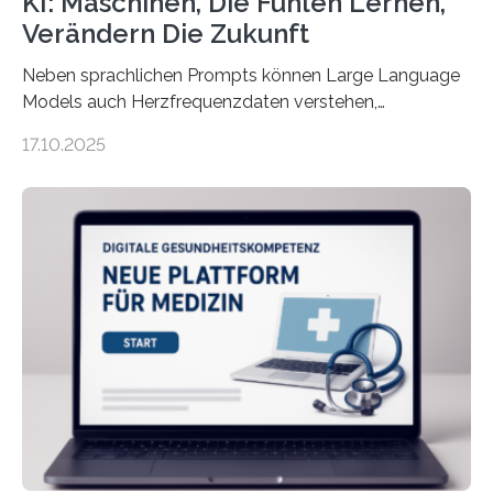
KI: Maschinen, Die Fühlen Lernen,
Verändern Die Zukunft
Neben sprachlichen Prompts können Large Language
Models auch Herzfrequenzdaten verstehen,
interpretieren und daran angepasst reagieren. Das
17.10.2025
haben Dr. Morris Gellisch, ehemals an der Ruhr-
Universität Bochum und heute an der Universität Zürich,
und Boris Burr von der Ruhr-Universität Bochum in
einem Experiment nachgewiesen. Sie entwickelten
dafür eine technische Schnittstelle, über die
physiologische Daten in Echtzeit an das Sprachmodell
übermittelt werden können. Die Künstliche Intelligenz
kann dadurch auch die Sprache des Körpers
einbeziehen, auf die Menschen keinen bewussten
Einfluss nehmen. Das eröffnet…