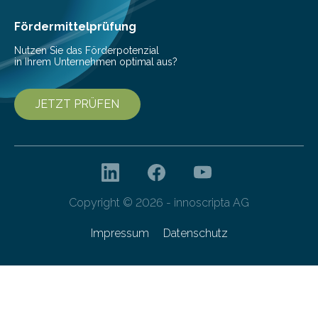
höherem Lebensalter mit vielen
Krankenhausaufenthalten verbunden. „Mit Hilfe digitaler
Fördermittelprüfung
Technologien…
Nutzen Sie das Förderpotenzial
in Ihrem Unternehmen optimal aus?
JETZT PRÜFEN
Copyright © 2026 - innoscripta AG
Impressum
Datenschutz