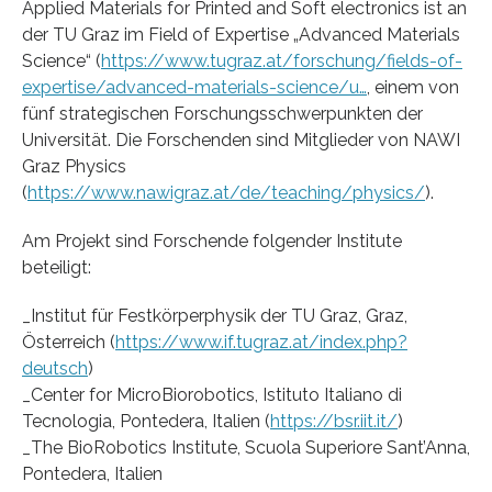
Applied Materials for Printed and Soft electronics ist an
der TU Graz im Field of Expertise „Advanced Materials
Science“ (
https://www.tugraz.at/forschung/fields-of-
expertise/advanced-materials-science/u…
, einem von
fünf strategischen Forschungsschwerpunkten der
Universität. Die Forschenden sind Mitglieder von NAWI
Graz Physics
(
https://www.nawigraz.at/de/teaching/physics/
).
Am Projekt sind Forschende folgender Institute
beteiligt:
_Institut für Festkörperphysik der TU Graz, Graz,
Österreich (
https://www.if.tugraz.at/index.php?
deutsch
)
_Center for MicroBiorobotics, Istituto Italiano di
Tecnologia, Pontedera, Italien (
https://bsr.iit.it/
)
_The BioRobotics Institute, Scuola Superiore Sant’Anna,
Pontedera, Italien