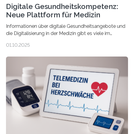
Digitale Gesundheitskompetenz:
Neue Plattform für Medizin
Informationen über digitale Gesundheitsangebote und
die Digitalisierung in der Medizin gibt es viele im
Internet – doch wie findet man schnellen Zugang zu
01.10.2025
seriösen und wissenschaftlich abgesicherten Inhalten?
Genau hier setzt die Wissensplattform Medical
Informatics Hub in Saxony (MiHUBx) an. Entwickelt von
Forscherinnen der Technischen Universität Dresden
(TUD) richtet sich das Portal sowohl an Patientinnen
und Patienten, aber ebenso an medizinisches
Fachpersonal. Für all diese Zielgruppen bietet sie
speziell zugeschnittene Informationen, um deren
digitale Gesundheitskompetenz zu steigern. MiHUBx ist
die…