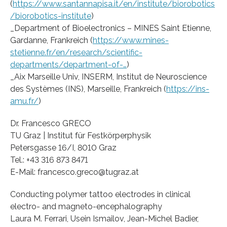
(
https://www.santannapisa.it/en/institute/biorobotics
/biorobotics-institute
)
_Department of Bioelectronics – MINES Saint Etienne,
Gardanne, Frankreich (
https://www.mines-
stetienne.fr/en/research/scientific-
departments/department-of-…
)
_Aix Marseille Univ, INSERM, Institut de Neuroscience
des Systèmes (INS), Marseille, Frankreich (
https://ins-
amu.fr/
)
Dr. Francesco GRECO
TU Graz | Institut für Festkörperphysik
Petersgasse 16/I, 8010 Graz
Tel.: +43 316 873 8471
E-Mail: francesco.greco@tugraz.at
Conducting polymer tattoo electrodes in clinical
electro- and magneto-encephalography
Laura M. Ferrari, Usein Ismailov, Jean-Michel Badier,