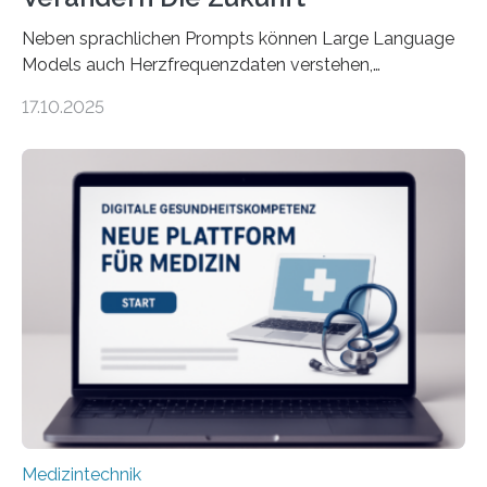
Neben sprachlichen Prompts können Large Language
Models auch Herzfrequenzdaten verstehen,
interpretieren und daran angepasst reagieren. Das
17.10.2025
haben Dr. Morris Gellisch, ehemals an der Ruhr-
Universität Bochum und heute an der Universität Zürich,
und Boris Burr von der Ruhr-Universität Bochum in
einem Experiment nachgewiesen. Sie entwickelten
dafür eine technische Schnittstelle, über die
physiologische Daten in Echtzeit an das Sprachmodell
übermittelt werden können. Die Künstliche Intelligenz
kann dadurch auch die Sprache des Körpers
einbeziehen, auf die Menschen keinen bewussten
Einfluss nehmen. Das eröffnet…
Medizintechnik