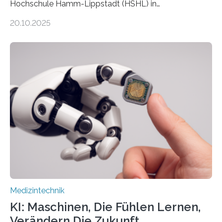
Hochschule Hamm-Lippstadt (HSHL) in
Zusammenarbeit mit der Berliner 5micron GmbH zielt
20.10.2025
auf Personen ab, die bettlägerig sind oder in ihrer
Mobilität stark eingeschränkt sind. Die 5micron GmbH
verantwortet innerhalb des Projekts die technologische
Entwicklung der Sensorik und Datenübertragung. Die
HSHL verantwortet die wissenschaftliche Begleitung
sowie die KI-gestützte Datenauswertung. Das Ziel ist
die Entwicklung eines berührungslosen
Assistenzsystems, das den Zustand der Person
kontinuierlich erfasst, pflegende Personen unterstützt
und in Notfällen selbstständig Alarm schlägt. „Die Idee
der 5micron…
Medizintechnik
KI: Maschinen, Die Fühlen Lernen,
Verändern Die Zukunft