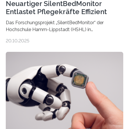
Neuartiger SilentBedMonitor
Entlastet Pflegekräfte Effizient
Das Forschungsprojekt „SilentBedMonitor“ der
Hochschule Hamm-Lippstadt (HSHL) in
Zusammenarbeit mit der Berliner 5micron GmbH zielt
20.10.2025
auf Personen ab, die bettlägerig sind oder in ihrer
Mobilität stark eingeschränkt sind. Die 5micron GmbH
verantwortet innerhalb des Projekts die technologische
Entwicklung der Sensorik und Datenübertragung. Die
HSHL verantwortet die wissenschaftliche Begleitung
sowie die KI-gestützte Datenauswertung. Das Ziel ist
die Entwicklung eines berührungslosen
Assistenzsystems, das den Zustand der Person
kontinuierlich erfasst, pflegende Personen unterstützt
und in Notfällen selbstständig Alarm schlägt. „Die Idee
der 5micron…