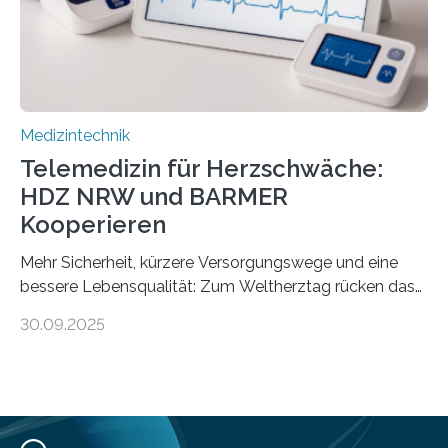
die…
Medizintechnik
Telemedizin für Herzschwäche:
HDZ NRW und BARMER
Kooperieren
Mehr Sicherheit, kürzere Versorgungswege und eine
bessere Lebensqualität: Zum Weltherztag rücken das
Herz- und Diabeteszentrum NRW (HDZ NRW), Bad
30.09.2025
Oeynhausen, und die BARMER die Bedürfnisse von
Menschen mit chronischer Herzschwäche in den Fokus.
Beide Partner haben jetzt einen Vertrag zur
telemedizinischen Begleitversorgung geschlossen.
Rund vier Millionen Menschen in Deutschland leiden an