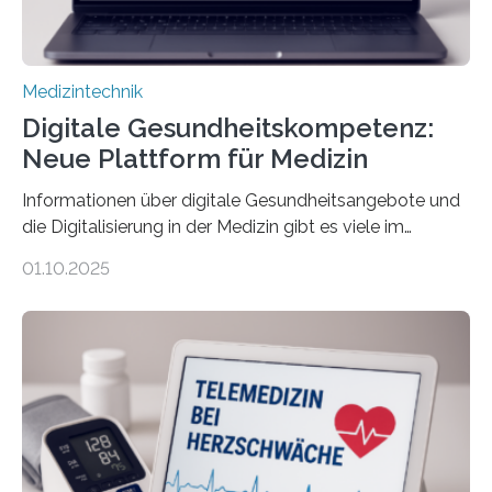
Medizintechnik
Digitale Gesundheitskompetenz:
Neue Plattform für Medizin
Informationen über digitale Gesundheitsangebote und
die Digitalisierung in der Medizin gibt es viele im
Internet – doch wie findet man schnellen Zugang zu
01.10.2025
seriösen und wissenschaftlich abgesicherten Inhalten?
Genau hier setzt die Wissensplattform Medical
Informatics Hub in Saxony (MiHUBx) an. Entwickelt von
Forscherinnen der Technischen Universität Dresden
(TUD) richtet sich das Portal sowohl an Patientinnen
und Patienten, aber ebenso an medizinisches
Fachpersonal. Für all diese Zielgruppen bietet sie
speziell zugeschnittene Informationen, um deren
digitale Gesundheitskompetenz zu steigern. MiHUBx ist