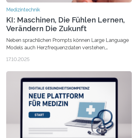
Medizintechnik
KI: Maschinen, Die Fühlen Lernen,
Verändern Die Zukunft
Neben sprachlichen Prompts können Large Language
Models auch Herzfrequenzdaten verstehen,
interpretieren und daran angepasst reagieren. Das
17.10.2025
haben Dr. Morris Gellisch, ehemals an der Ruhr-
Universität Bochum und heute an der Universität Zürich,
und Boris Burr von der Ruhr-Universität Bochum in
einem Experiment nachgewiesen. Sie entwickelten
dafür eine technische Schnittstelle, über die
physiologische Daten in Echtzeit an das Sprachmodell
übermittelt werden können. Die Künstliche Intelligenz
kann dadurch auch die Sprache des Körpers
einbeziehen, auf die Menschen keinen bewussten
Einfluss nehmen. Das eröffnet…