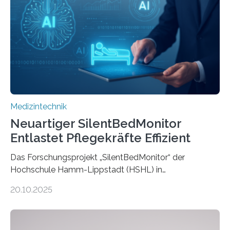
Medizintechnik
Neuartiger SilentBedMonitor
Entlastet Pflegekräfte Effizient
Das Forschungsprojekt „SilentBedMonitor“ der
Hochschule Hamm-Lippstadt (HSHL) in
Zusammenarbeit mit der Berliner 5micron GmbH zielt
20.10.2025
auf Personen ab, die bettlägerig sind oder in ihrer
Mobilität stark eingeschränkt sind. Die 5micron GmbH
verantwortet innerhalb des Projekts die technologische