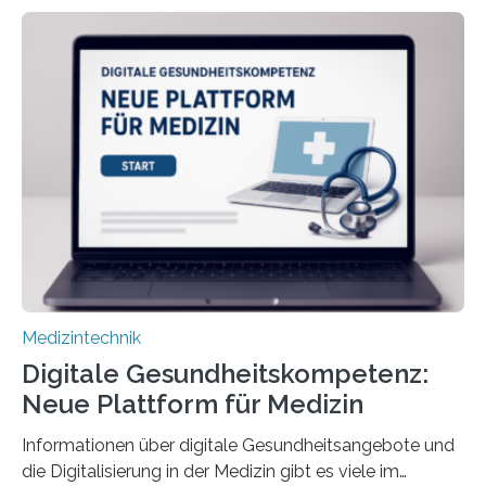
Universität Bochum und heute an der Universität Zürich,
und Boris Burr von der Ruhr-Universität Bochum in
einem Experiment nachgewiesen. Sie entwickelten
dafür eine technische Schnittstelle, über die
physiologische Daten in Echtzeit an das Sprachmodell
übermittelt werden können. Die Künstliche Intelligenz
kann dadurch auch die Sprache des Körpers
einbeziehen, auf die Menschen keinen bewussten
Einfluss nehmen. Das eröffnet…
Medizintechnik
Digitale Gesundheitskompetenz:
Neue Plattform für Medizin
Informationen über digitale Gesundheitsangebote und
die Digitalisierung in der Medizin gibt es viele im