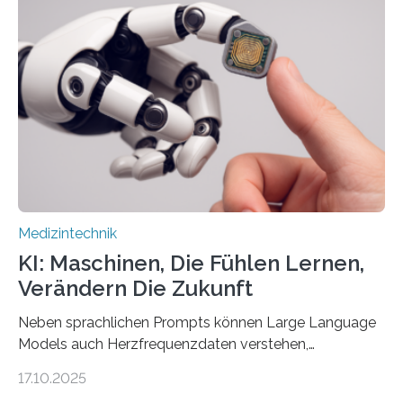
Entwicklung der Sensorik und Datenübertragung. Die
HSHL verantwortet die wissenschaftliche Begleitung
sowie die KI-gestützte Datenauswertung. Das Ziel ist
die Entwicklung eines berührungslosen
Assistenzsystems, das den Zustand der Person
kontinuierlich erfasst, pflegende Personen unterstützt
und in Notfällen selbstständig Alarm schlägt. „Die Idee
der 5micron…
Medizintechnik
KI: Maschinen, Die Fühlen Lernen,
Verändern Die Zukunft
Neben sprachlichen Prompts können Large Language
Models auch Herzfrequenzdaten verstehen,
interpretieren und daran angepasst reagieren. Das
17.10.2025
haben Dr. Morris Gellisch, ehemals an der Ruhr-