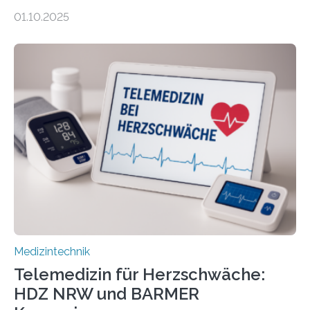
Internet – doch wie findet man schnellen Zugang zu
01.10.2025
seriösen und wissenschaftlich abgesicherten Inhalten?
Genau hier setzt die Wissensplattform Medical
Informatics Hub in Saxony (MiHUBx) an. Entwickelt von
Forscherinnen der Technischen Universität Dresden
(TUD) richtet sich das Portal sowohl an Patientinnen
und Patienten, aber ebenso an medizinisches
Fachpersonal. Für all diese Zielgruppen bietet sie
speziell zugeschnittene Informationen, um deren
digitale Gesundheitskompetenz zu steigern. MiHUBx ist
die…
Medizintechnik
Telemedizin für Herzschwäche:
HDZ NRW und BARMER