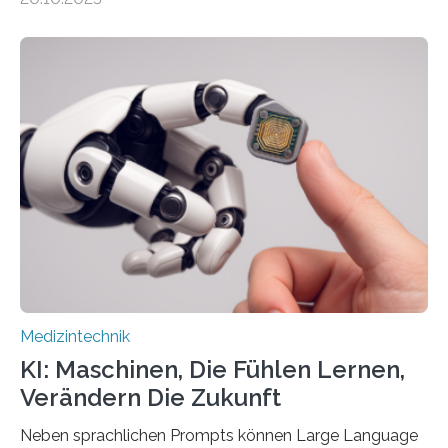
auf Personen ab, die bettlägerig sind oder in ihrer
Mobilität stark eingeschränkt sind. Die 5micron GmbH
verantwortet innerhalb des Projekts die technologische
Entwicklung der Sensorik und Datenübertragung. Die
HSHL verantwortet die wissenschaftliche Begleitung
sowie die KI-gestützte Datenauswertung. Das Ziel ist
die Entwicklung eines berührungslosen
Assistenzsystems, das den Zustand der Person
kontinuierlich erfasst, pflegende Personen unterstützt
und in Notfällen selbstständig Alarm schlägt. „Die Idee
der 5micron…
Medizintechnik
KI: Maschinen, Die Fühlen Lernen,
Verändern Die Zukunft
Neben sprachlichen Prompts können Large Language