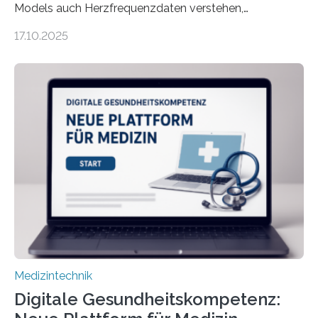
Models auch Herzfrequenzdaten verstehen,
interpretieren und daran angepasst reagieren. Das
17.10.2025
haben Dr. Morris Gellisch, ehemals an der Ruhr-
Universität Bochum und heute an der Universität Zürich,
und Boris Burr von der Ruhr-Universität Bochum in
einem Experiment nachgewiesen. Sie entwickelten
dafür eine technische Schnittstelle, über die
physiologische Daten in Echtzeit an das Sprachmodell
übermittelt werden können. Die Künstliche Intelligenz
kann dadurch auch die Sprache des Körpers
einbeziehen, auf die Menschen keinen bewussten
Einfluss nehmen. Das eröffnet…
Medizintechnik
Digitale Gesundheitskompetenz: