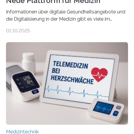
Neue Plattform für Medizin
Informationen über digitale Gesundheitsangebote und
die Digitalisierung in der Medizin gibt es viele im
Internet – doch wie findet man schnellen Zugang zu
01.10.2025
seriösen und wissenschaftlich abgesicherten Inhalten?
Genau hier setzt die Wissensplattform Medical
Informatics Hub in Saxony (MiHUBx) an. Entwickelt von
Forscherinnen der Technischen Universität Dresden
(TUD) richtet sich das Portal sowohl an Patientinnen
und Patienten, aber ebenso an medizinisches
Fachpersonal. Für all diese Zielgruppen bietet sie
speziell zugeschnittene Informationen, um deren
digitale Gesundheitskompetenz zu steigern. MiHUBx ist
die…
Medizintechnik