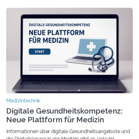
Universität Bochum und heute an der Universität Zürich,
und Boris Burr von der Ruhr-Universität Bochum in
einem Experiment nachgewiesen. Sie entwickelten
dafür eine technische Schnittstelle, über die
physiologische Daten in Echtzeit an das Sprachmodell
übermittelt werden können. Die Künstliche Intelligenz
kann dadurch auch die Sprache des Körpers
einbeziehen, auf die Menschen keinen bewussten
Einfluss nehmen. Das eröffnet…
Medizintechnik
Digitale Gesundheitskompetenz:
Neue Plattform für Medizin
Informationen über digitale Gesundheitsangebote und
die Digitalisierung in der Medizin gibt es viele im