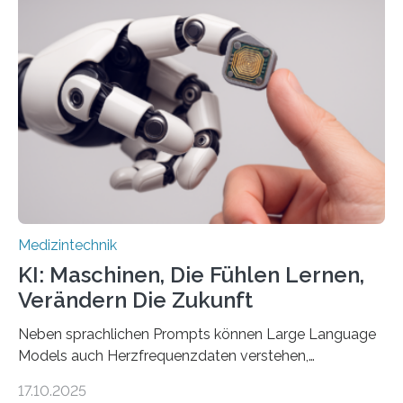
Entwicklung der Sensorik und Datenübertragung. Die
HSHL verantwortet die wissenschaftliche Begleitung
sowie die KI-gestützte Datenauswertung. Das Ziel ist
die Entwicklung eines berührungslosen
Assistenzsystems, das den Zustand der Person
kontinuierlich erfasst, pflegende Personen unterstützt
und in Notfällen selbstständig Alarm schlägt. „Die Idee
der 5micron…
Medizintechnik
KI: Maschinen, Die Fühlen Lernen,
Verändern Die Zukunft
Neben sprachlichen Prompts können Large Language
Models auch Herzfrequenzdaten verstehen,
interpretieren und daran angepasst reagieren. Das
17.10.2025
haben Dr. Morris Gellisch, ehemals an der Ruhr-