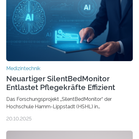
Medizintechnik
Neuartiger SilentBedMonitor
Entlastet Pflegekräfte Effizient
Das Forschungsprojekt „SilentBedMonitor“ der
Hochschule Hamm-Lippstadt (HSHL) in
Zusammenarbeit mit der Berliner 5micron GmbH zielt
20.10.2025
auf Personen ab, die bettlägerig sind oder in ihrer
Mobilität stark eingeschränkt sind. Die 5micron GmbH
verantwortet innerhalb des Projekts die technologische