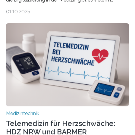
Internet – doch wie findet man schnellen Zugang zu
01.10.2025
seriösen und wissenschaftlich abgesicherten Inhalten?
Genau hier setzt die Wissensplattform Medical
Informatics Hub in Saxony (MiHUBx) an. Entwickelt von
Forscherinnen der Technischen Universität Dresden
(TUD) richtet sich das Portal sowohl an Patientinnen
und Patienten, aber ebenso an medizinisches
Fachpersonal. Für all diese Zielgruppen bietet sie
speziell zugeschnittene Informationen, um deren
digitale Gesundheitskompetenz zu steigern. MiHUBx ist
die…
Medizintechnik
Telemedizin für Herzschwäche:
HDZ NRW und BARMER