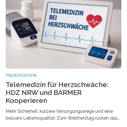
Forscherinnen der Technischen Universität Dresden
(TUD) richtet sich das Portal sowohl an Patientinnen
und Patienten, aber ebenso an medizinisches
Fachpersonal. Für all diese Zielgruppen bietet sie
speziell zugeschnittene Informationen, um deren
digitale Gesundheitskompetenz zu steigern. MiHUBx ist
die…
Medizintechnik
Telemedizin für Herzschwäche:
HDZ NRW und BARMER
Kooperieren
Mehr Sicherheit, kürzere Versorgungswege und eine
bessere Lebensqualität: Zum Weltherztag rücken das
Herz- und Diabeteszentrum NRW (HDZ NRW), Bad