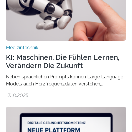
Assistenzsystems, das den Zustand der Person
kontinuierlich erfasst, pflegende Personen unterstützt
und in Notfällen selbstständig Alarm schlägt. „Die Idee
der 5micron…
Medizintechnik
KI: Maschinen, Die Fühlen Lernen,
Verändern Die Zukunft
Neben sprachlichen Prompts können Large Language
Models auch Herzfrequenzdaten verstehen,
interpretieren und daran angepasst reagieren. Das
17.10.2025
haben Dr. Morris Gellisch, ehemals an der Ruhr-
Universität Bochum und heute an der Universität Zürich,
und Boris Burr von der Ruhr-Universität Bochum in
einem Experiment nachgewiesen. Sie entwickelten
dafür eine technische Schnittstelle, über die