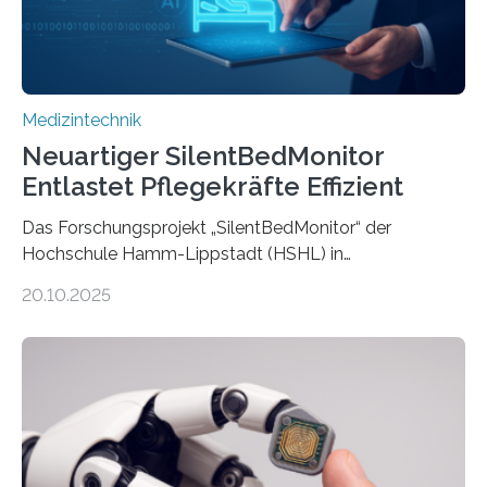
Medizintechnik
Neuartiger SilentBedMonitor
Entlastet Pflegekräfte Effizient
Das Forschungsprojekt „SilentBedMonitor“ der
Hochschule Hamm-Lippstadt (HSHL) in
Zusammenarbeit mit der Berliner 5micron GmbH zielt
20.10.2025
auf Personen ab, die bettlägerig sind oder in ihrer
Mobilität stark eingeschränkt sind. Die 5micron GmbH
verantwortet innerhalb des Projekts die technologische
Entwicklung der Sensorik und Datenübertragung. Die
HSHL verantwortet die wissenschaftliche Begleitung
sowie die KI-gestützte Datenauswertung. Das Ziel ist
die Entwicklung eines berührungslosen