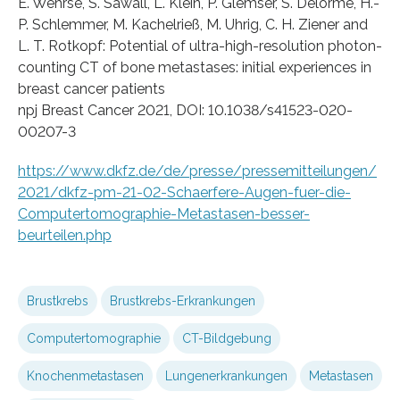
E. Wehrse, S. Sawall, L. Klein, P. Glemser, S. Delorme, H.-
P. Schlemmer, M. Kachelrieß, M. Uhrig, C. H. Ziener and
L. T. Rotkopf: Potential of ultra-high-resolution photon-
counting CT of bone metastases: initial experiences in
breast cancer patients
npj Breast Cancer 2021, DOI: 10.1038/s41523-020-
00207-3
https://www.dkfz.de/de/presse/pressemitteilungen/
2021/dkfz-pm-21-02-Schaerfere-Augen-fuer-die-
Computertomographie-Metastasen-besser-
beurteilen.php
Brustkrebs
Brustkrebs-Erkrankungen
Computertomographie
CT-Bildgebung
Knochenmetastasen
Lungenerkrankungen
Metastasen