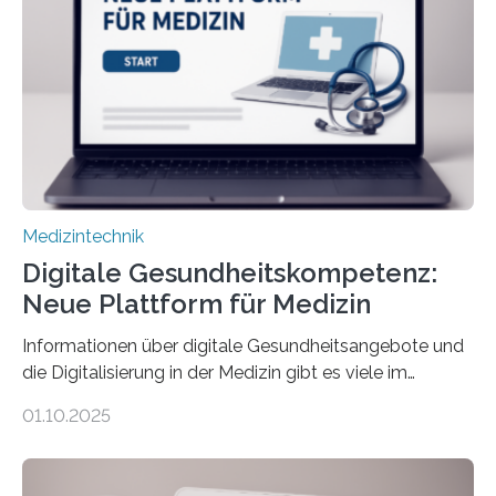
physiologische Daten in Echtzeit an das Sprachmodell
übermittelt werden können. Die Künstliche Intelligenz
kann dadurch auch die Sprache des Körpers
einbeziehen, auf die Menschen keinen bewussten
Einfluss nehmen. Das eröffnet…
Medizintechnik
Digitale Gesundheitskompetenz:
Neue Plattform für Medizin
Informationen über digitale Gesundheitsangebote und
die Digitalisierung in der Medizin gibt es viele im
Internet – doch wie findet man schnellen Zugang zu
01.10.2025
seriösen und wissenschaftlich abgesicherten Inhalten?
Genau hier setzt die Wissensplattform Medical
Informatics Hub in Saxony (MiHUBx) an. Entwickelt von