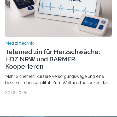
speziell zugeschnittene Informationen, um deren
digitale Gesundheitskompetenz zu steigern. MiHUBx ist
die…
Medizintechnik
Telemedizin für Herzschwäche:
HDZ NRW und BARMER
Kooperieren
Mehr Sicherheit, kürzere Versorgungswege und eine
bessere Lebensqualität: Zum Weltherztag rücken das
Herz- und Diabeteszentrum NRW (HDZ NRW), Bad
30.09.2025
Oeynhausen, und die BARMER die Bedürfnisse von
Menschen mit chronischer Herzschwäche in den Fokus.
Beide Partner haben jetzt einen Vertrag zur
telemedizinischen Begleitversorgung geschlossen.