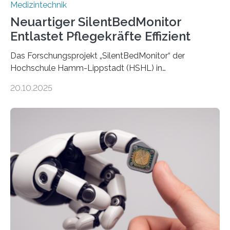
Medizintechnik
Neuartiger SilentBedMonitor
Entlastet Pflegekräfte Effizient
Das Forschungsprojekt „SilentBedMonitor“ der
Hochschule Hamm-Lippstadt (HSHL) in
Zusammenarbeit mit der Berliner 5micron GmbH zielt
20.10.2025
auf Personen ab, die bettlägerig sind oder in ihrer
Mobilität stark eingeschränkt sind. Die 5micron GmbH
verantwortet innerhalb des Projekts die technologische
Entwicklung der Sensorik und Datenübertragung. Die
HSHL verantwortet die wissenschaftliche Begleitung
sowie die KI-gestützte Datenauswertung. Das Ziel ist
die Entwicklung eines berührungslosen
Assistenzsystems, das den Zustand der Person
kontinuierlich erfasst, pflegende Personen unterstützt
und in Notfällen selbstständig Alarm schlägt. „Die Idee
der 5micron…