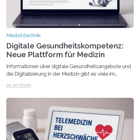
Einfluss nehmen. Das eröffnet…
Medizintechnik
Digitale Gesundheitskompetenz:
Neue Plattform für Medizin
Informationen über digitale Gesundheitsangebote und
die Digitalisierung in der Medizin gibt es viele im
Internet – doch wie findet man schnellen Zugang zu
01.10.2025
seriösen und wissenschaftlich abgesicherten Inhalten?
Genau hier setzt die Wissensplattform Medical
Informatics Hub in Saxony (MiHUBx) an. Entwickelt von
Forscherinnen der Technischen Universität Dresden
(TUD) richtet sich das Portal sowohl an Patientinnen
und Patienten, aber ebenso an medizinisches
Fachpersonal. Für all diese Zielgruppen bietet sie