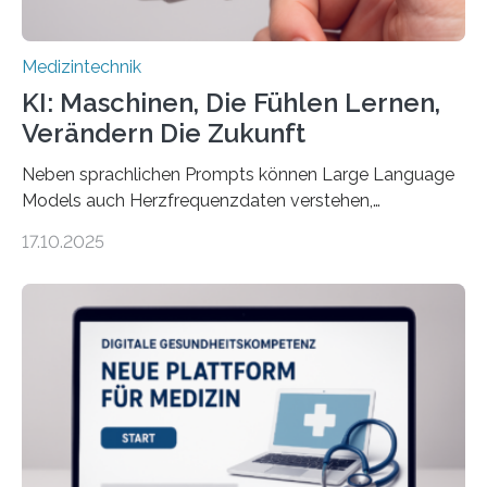
Medizintechnik
KI: Maschinen, Die Fühlen Lernen,
Verändern Die Zukunft
Neben sprachlichen Prompts können Large Language
Models auch Herzfrequenzdaten verstehen,
interpretieren und daran angepasst reagieren. Das
17.10.2025
haben Dr. Morris Gellisch, ehemals an der Ruhr-
Universität Bochum und heute an der Universität Zürich,
und Boris Burr von der Ruhr-Universität Bochum in
einem Experiment nachgewiesen. Sie entwickelten
dafür eine technische Schnittstelle, über die
physiologische Daten in Echtzeit an das Sprachmodell
übermittelt werden können. Die Künstliche Intelligenz
kann dadurch auch die Sprache des Körpers
einbeziehen, auf die Menschen keinen bewussten